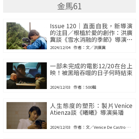
金馬61
Issue 120｜直面自我，新導演
的注目／根植於愛的創作：洪廣
冀談《雪水消融的季節》導演羅
苡珊
2024/12/04
文／洪廣冀
一部未完成的電影12/20在台上
映！被黑暗吞噬的日子何時結束
2024/12/03
500輯
人生態度的塑形：製片Venice
Atienza談《曦曦》導演吳璠
2024/12/03
文／Venice De Castro Atienza、翻譯／郭思妤