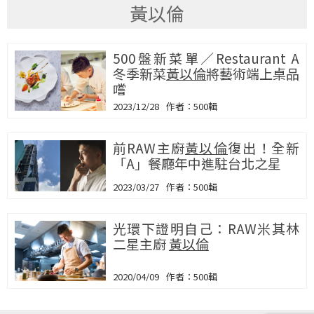
黃以倫
500盤新菜單／Restaurant A
冬季新菜
黃以倫
將藝術端上桌品
嚐
2023/12/28
500輯
前RAW主廚
黃以倫
復出！全新
「A」餐廳年中進駐台北之星
2023/03/27
500輯
光環下證明自己：RAW米其林
二星主廚
黃以倫
2020/04/09
500輯