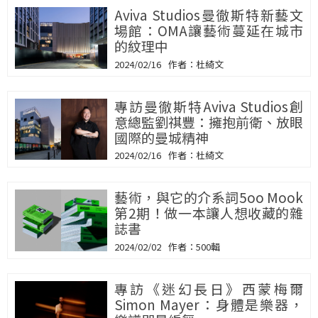
Aviva Studios曼徹斯特新藝文
場館：OMA讓藝術蔓延在城市
的紋理中
2024/02/16
杜綺文
專訪曼徹斯特Aviva Studios創
意總監劉祺豐：擁抱前衛、放眼
國際的曼城精神
2024/02/16
杜綺文
藝術，與它的介系詞5oo Mook
第2期！做一本讓人想收藏的雜
誌書
2024/02/02
500輯
專訪《迷幻長日》西蒙梅爾
Simon Mayer：身體是樂器，