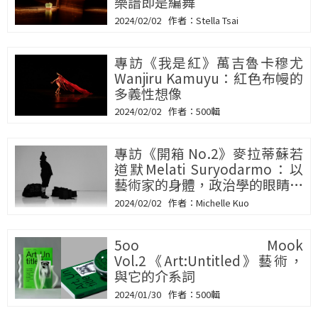
樂譜即是編舞
2024/02/02
Stella Tsai
專訪《我是紅》萬吉魯卡穆尤
Wanjiru Kamuyu：紅色布幔的
多義性想像
2024/02/02
500輯
專訪《開箱 No.2》麥拉蒂蘇若
道默Melati Suryodarmo：以
藝術家的身體，政治學的眼睛，
生活著
2024/02/02
Michelle Kuo
5oo Mook
Vol.2《Art:Untitled》藝術，
與它的介系詞
2024/01/30
500輯