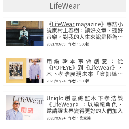
LifeWear
《
LifeWear
magazine》專訪小
説家村上春樹：讀好文章、聽好
音樂，對我的人生來說是極為重
要的事
2021/03/09
500輯
用編輯本事做創意：從
《POPEYE》到《
LifeWear
》，
木下孝浩展現未來「資訊編輯
力」的重要
2020/07/24
500輯
Uniqlo創意總監木下孝浩談
《
LifeWear
》：以編輯角色，
邀請讓世界變得更好的人們加入
2020/03/24
翁家德