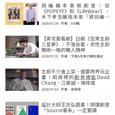
用編輯本事做創意：從
《POPEYE》到《LifeWear》，
木下孝浩展現未來「資訊編輯
力」的重要
2020/07/24
500輯
【青宅愛看劇】日劇《型男主廚
三星夢》：不落俗套，女性主廚
獨樹一格的職人精神
2020/07/21
文青&宅男の觀影筆記
主廚不只會上菜，還要跨界玩企
畫！廚房裡的
創意總監
David
Chang、江振誠、陳陸寬
2020/07/16
高琹雯
設計大師王志弘選書！搞懂創意
「Source書系」一定要讀