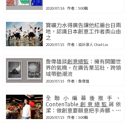
2020/07/16
500輯
寶礦力水得廣告讓他紅遍台日兩
地，認識日本創意工作者奧山由
之
2020/07/15
設計浪人 Chad Liu
詹偉雄談
創意總監
：擁有開闔世
界的氣魄，在廣告業茁壯、跨領
域帶動潮流
2020/07/15
詹偉雄
全聯小編幕後推手、
ContenTable
創意總監
蔣依
潔：做創意要願意把手弄髒、不
斷的革命
2020/07/15
500輯