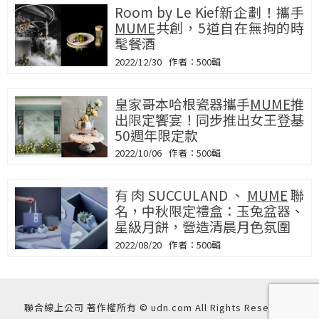
Room by Le Kief新企劃！攜手
MUME
共創，5道自在無拘的時
髦餐酒
2022/12/30
500輯
皇家哥本哈根瓷器攜手
MUME
推
出限定饗宴！同步推出女王登基
50週年限定款
2022/10/06
500輯
有肉SUCCULAND、
MUME
聯
名，中秋限定禮盒：玉兔盆器、
星級月餅，營造清晨月色氛圍
2022/08/20
500輯
聯合線上公司 著作權所有 © udn.com All Rights Reserved.