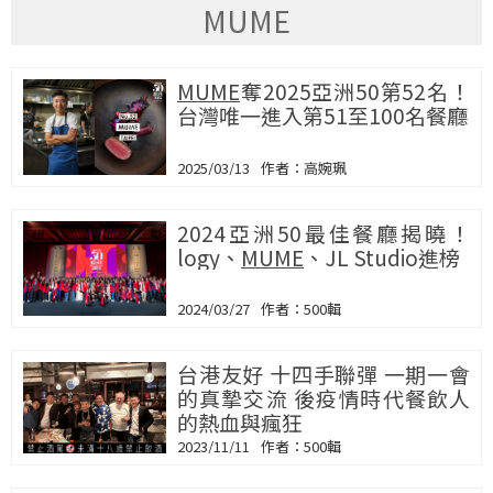
MUME
MUME
奪2025亞洲50第52名！
台灣唯一進入第51至100名餐廳
2025/03/13
高婉珮
2024亞洲50最佳餐廳揭曉！
logy、
MUME
、JL Studio進榜
2024/03/27
500輯
台港友好 十四手聯彈 一期一會
的真摯交流 後疫情時代餐飲人
的熱血與瘋狂
2023/11/11
500輯