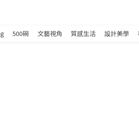
ng
500碗
文藝視角
質感生活
設計美學