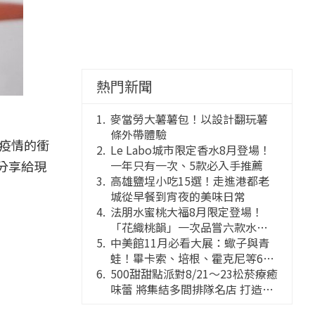
熱門新聞
麥當勞大薯薯包！以設計翻玩薯
條外帶體驗
在疫情的衝
Le Labo城市限定香水8月登場！
分享給現
一年只有一次、5款必入手推薦
高雄鹽埕小吃15選！走進港都老
城從早餐到宵夜的美味日常
法朋水蜜桃大福8月限定登場！
「花織桃韻」一次品嘗六款水蜜
桃花果大福
中美館11月必看大展：蠍子與青
蛙！畢卡索、培根、霍克尼等66
件國巨典藏亮相
500甜甜點派對8/21～23松菸療癒
味蕾 將集結多間排隊名店 打造靈
感創意的舞台