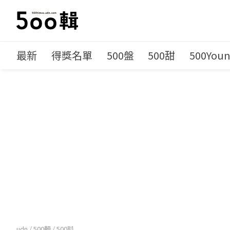
最新
得獎名單
500盤
500甜
500You
udn
/
500輯
/
500趴