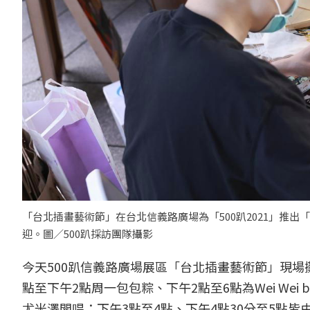
「台北插畫藝術節」在台北信義路廣場為「500趴2021」推
迎。圖／500趴採訪團隊攝影
今天500趴信義路廣場展區「台北插畫藝術節」現場攤位
點至下午2點周一包包粽、下午2點至6點為Wei We
尤米澤開唱；下午3點至4點、下午4點30分至5點皆