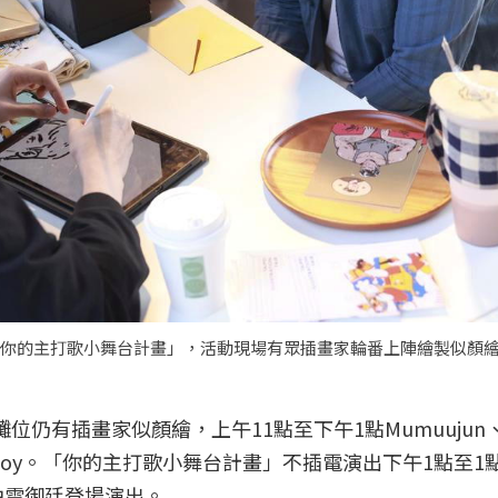
出「你的主打歌小舞台計畫」，活動現場有眾插畫家輪番上陣繪製似顏
仍有插畫家似顏繪，上午11點至下午1點Mumuujun、
i boy。「你的主打歌小舞台計畫」不插電演出下午1點至1
由雷御廷登場演出。