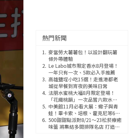
熱門新聞
麥當勞大薯薯包！以設計翻玩薯
條外帶體驗
Le Labo城市限定香水8月登場！
一年只有一次、5款必入手推薦
高雄鹽埕小吃15選！走進港都老
城從早餐到宵夜的美味日常
法朋水蜜桃大福8月限定登場！
「花織桃韻」一次品嘗六款水蜜
桃花果大福
中美館11月必看大展：蠍子與青
蛙！畢卡索、培根、霍克尼等66
件國巨典藏亮相
500甜甜點派對8/21～23松菸療癒
味蕾 將集結多間排隊名店 打造靈
感創意的舞台