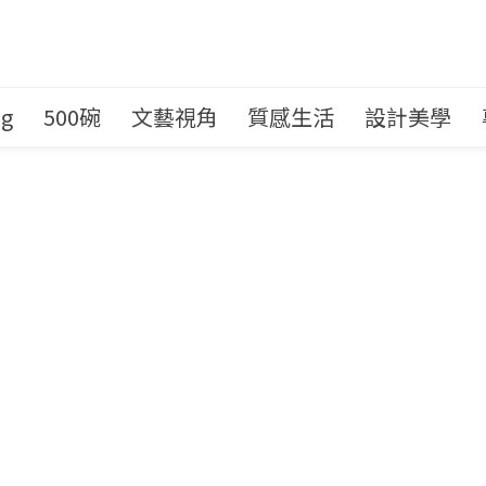
ng
500碗
文藝視角
質感生活
設計美學