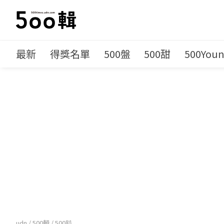
最新
得獎名單
500盤
500甜
500You
udn
/
500輯
/
500趴