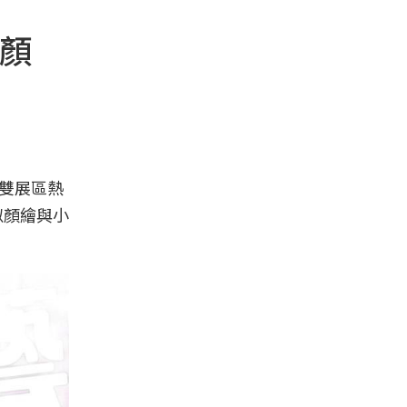
似顏
場雙展區熱
似顏繪與小