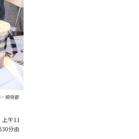
繪，頗受歡
上午11
點30分由