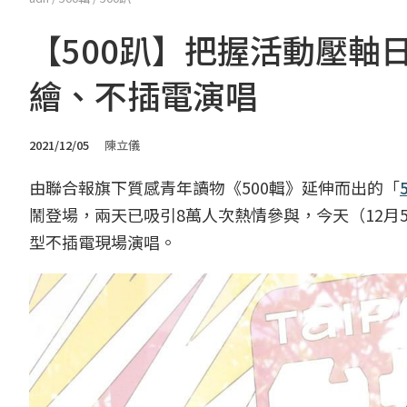
【500趴】把握活動壓軸
繪、不插電演唱
2021/12/05
陳立儀
由聯合報旗下質感青年讀物《500輯》延伸而出的「
鬧登場，兩天已吸引8萬人次熱情參與，今天（12
型不插電現場演唱。