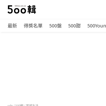
最新
得獎名單
500盤
500甜
500You
udn
/
500輯
/
質感生活