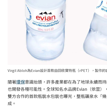
Virgil Abloh為Evian設計首款由回收寶特瓶（rPET），製
隨著
環保
意識抬頭，許多產業都在為了地球永續而持
也開發各種可能性。全球知名水品牌Evian（依雲）
雙方合作的首款瓶裝水包裝也曝光，整瓶礦泉水「幾
成。