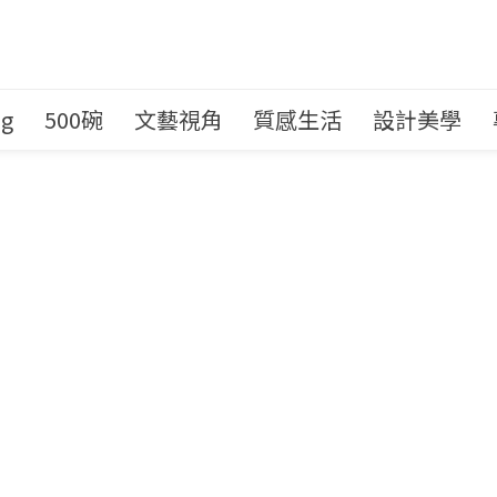
ng
500碗
文藝視角
質感生活
設計美學