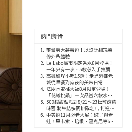
熱門新聞
麥當勞大薯薯包！以設計翻玩薯
條外帶體驗
Le Labo城市限定香水8月登場！
一年只有一次、5款必入手推薦
高雄鹽埕小吃15選！走進港都老
城從早餐到宵夜的美味日常
法朋水蜜桃大福8月限定登場！
「花織桃韻」一次品嘗六款水蜜
桃花果大福
500甜甜點派對8/21～23松菸療癒
味蕾 將集結多間排隊名店 打造靈
感創意的舞台
中美館11月必看大展：蠍子與青
蛙！畢卡索、培根、霍克尼等66
件國巨典藏亮相