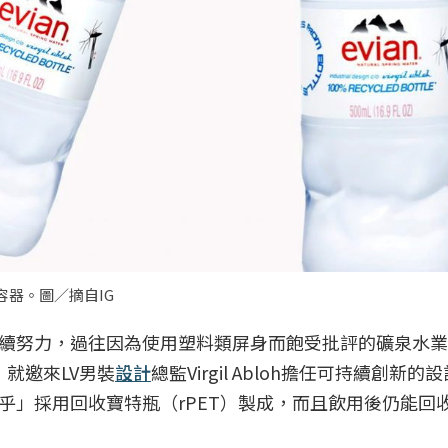
作的容器。圖／摘自IG
續努力，過往因為使用塑料類屏身而飽受批評的礦泉水業
，就邀來LV男裝
設計
總監Virgil Abloh擔任可持續創新的
乎」採用回收寶特瓶（rPET）製成，而且飲用後仍能回