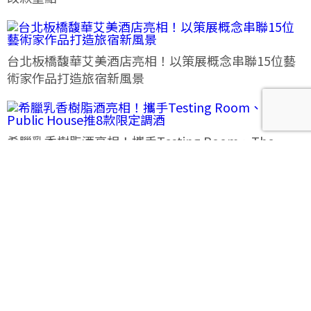
台北板橋馥華艾美酒店亮相！以策展概念串聯15位藝
術家作品打造旅宿新風景
希臘乳香樹脂酒亮相！攜手Testing Room、The
Public House推8款限定調酒
法朋水蜜桃大福8月限定登場！「花織桃韻」一次品嘗
六款水蜜桃花果大福
Le Labo城市限定香水8月登場！一年只有一次、5款