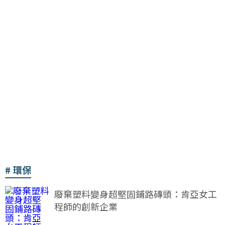
環保
廢棄塑料變身超堅固鋪路磚頭：肯亞女工
程師的創新企業