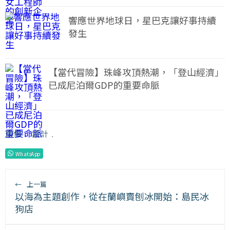
響應世界地球日，星巴克讓好事持續
發生
【當代冒險】珠峰攻頂熱潮，「登山經濟」
已成尼泊爾GDP的重要命脈
環保
﹒
設計
﹒
WhatsApp
←
上一篇
以海為主題創作，從在蘭嶼賣刨冰開始：島民冰
狗店