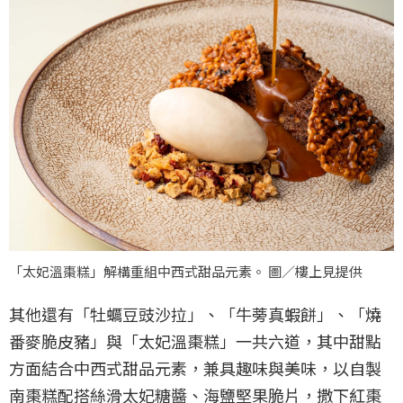
「太妃溫棗糕」解構重組中西式甜品元素。 圖／樓上見提供
其他還有「牡蠣豆豉沙拉」、「牛蒡真蝦餅」、「燒
番麥脆皮豬」與「太妃溫棗糕」一共六道，其中甜點
方面結合中西式甜品元素，兼具趣味與美味，以自製
南棗糕配搭絲滑太妃糖醬、海鹽堅果脆片，撒下紅棗