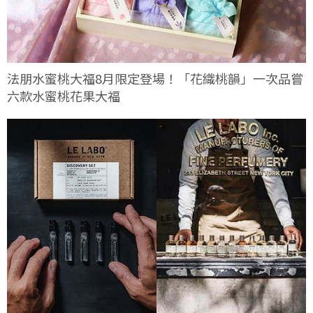
法朋水蜜桃大福8月限定登場！「花織桃韻」一次品嘗
六款水蜜桃花果大福