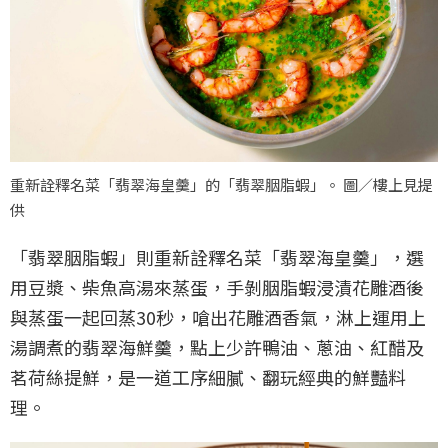
重新詮釋名菜「翡翠海皇羹」的「翡翠胭脂蝦」。 圖／樓上見提
供
「翡翠胭脂蝦」則重新詮釋名菜「翡翠海皇羹」，選
用豆漿、柴魚高湯來蒸蛋，手剝胭脂蝦浸漬花雕酒後
與蒸蛋一起回蒸30秒，嗆出花雕酒香氣，淋上運用上
湯調煮的翡翠海鮮羹，點上少許鴨油、蔥油、紅醋及
茗荷絲提鮮，是一道工序細膩、翻玩經典的鮮豔料
理。