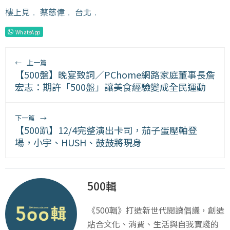
樓上見
﹒
蔡慈偉
﹒
台北
﹒
WhatsApp
←
上一篇
【500盤】晚宴致詞／PChome網路家庭董事長詹
宏志：期許「500盤」讓美食經驗變成全民運動
下一篇
→
【500趴】12/4完整演出卡司，茄子蛋壓軸登
場，小宇、HUSH、鼓鼓將現身
500輯
《500輯》打造新世代閱讀倡議，創造
貼合文化、消費、生活與自我實踐的