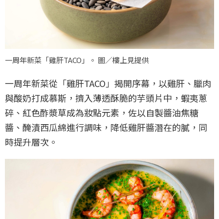
一周年新菜「雞肝TACO」。 圖／樓上見提供
一周年新菜從「雞肝TACO」揭開序幕，以雞肝、臘肉
與酸奶打成慕斯，擠入薄透酥脆的芋頭片中，蝦夷蔥
碎、紅色酢漿草成為妝點元素，佐以自製醬油焦糖
醬、醃漬西瓜綿進行調味，降低雞肝醬潛在的膩，同
時提升層次。