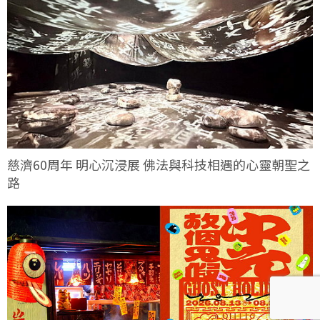
慈濟60周年 明心沉浸展 佛法與科技相遇的心靈朝聖之
路