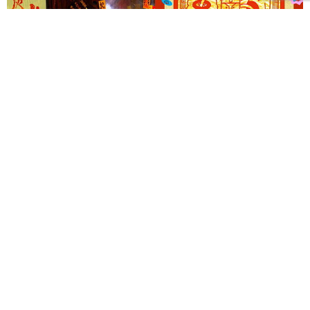
《Ghost Holiday 中元，放個鬼假！》以三大主題打造
西門町摩登夜間鬼祭