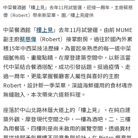
中菜餐酒館「樓上見」去年11月試營運，迎接一周年，主廚蔡慈
偉（Robert）帶來新菜單。 圖／樓上見提供
中菜餐酒館「
樓上見
」去年11月試營運，由前 MUME
副主廚
蔡慈偉
（Robert）接掌廚房，過往於國內外累
積15年中西菜技法歷練，為嘗起來熟悉的每一道中菜
細膩佈局、畫龍點睛，在摩登建築空間中，以新派當
代中菜結合餐酒搭配，成功引發話題。挺過疫情、走
過一周年，更能掌握餐廳客人屬性與喜好的主廚
Robert，設計新一季菜單，深諳海鮮運用的食材魂亦
無縫融入，本次帶來六道新料理。
座落於中山北路林蔭大道上的「樓上見」，在純白建
築外觀、摩登現代空間之中，一樓為酒吧，二、三樓
為用餐區，四樓則是尚未啟用的展覽空間，透過異材
質拼接賦予每層樓不同意象與設計，在 Bistro 愜意氣