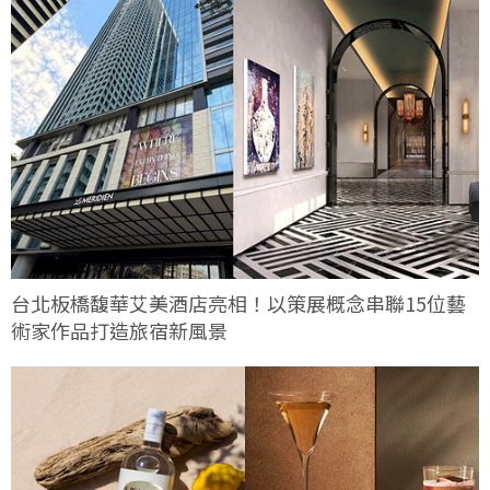
台北板橋馥華艾美酒店亮相！以策展概念串聯15位藝
術家作品打造旅宿新風景