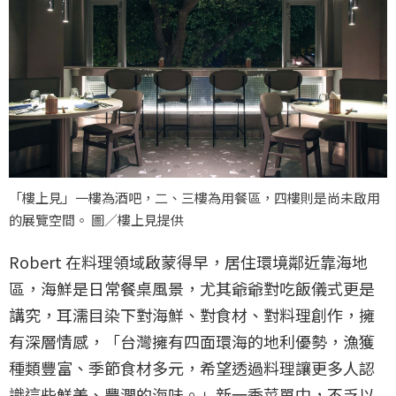
「樓上見」一樓為酒吧，二、三樓為用餐區，四樓則是尚未啟用
的展覽空間。 圖／樓上見提供
Robert 在料理領域啟蒙得早，居住環境鄰近靠海地
區，海鮮是日常餐桌風景，尤其爺爺對吃飯儀式更是
講究，耳濡目染下對海鮮、對食材、對料理創作，擁
有深層情感，「台灣擁有四面環海的地利優勢，漁獲
種類豐富、季節食材多元，希望透過料理讓更多人認
識這些鮮美、豐潤的海味。」新一季菜單中，不乏以