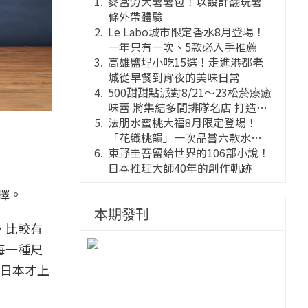
麥當勞大薯薯包！以設計翻玩薯
條外帶體驗
Le Labo城市限定香水8月登場！
一年只有一次、5款必入手推薦
高雄鹽埕小吃15選！走進港都老
城從早餐到宵夜的美味日常
500甜甜點派對8/21～23松菸療癒
味蕾 將集結多間排隊名店 打造靈
感創意的舞台
法朋水蜜桃大福8月限定登場！
「花織桃韻」一次品嘗六款水蜜
桃花果大福
東野圭吾留給世界的106部小說！
日本推理大師40年的創作軌跡
擇。
本期發刊
，比較有
每一種尺
日本才上