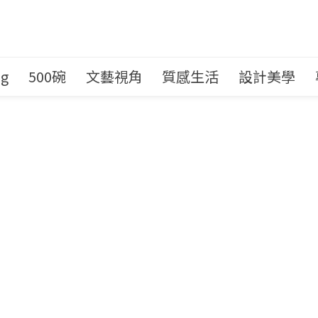
ng
500碗
文藝視角
質感生活
設計美學