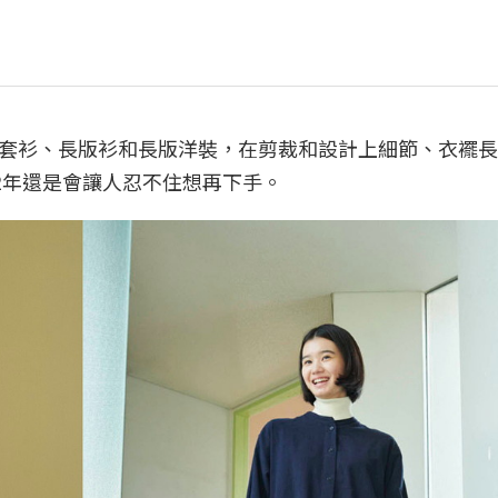
套衫、長版衫和長版洋裝，在剪裁和設計上細節、衣襬長
2年還是會讓人忍不住想再下手。