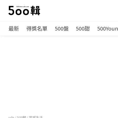
最新
得獎名單
500盤
500甜
500You
udn
/
500輯
/
質感生活