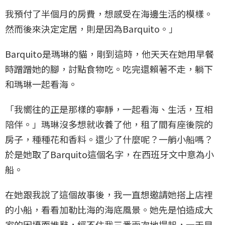
我預付了半個月的房費，想感受在海邊生活的模樣。
然而後來決定定居，則是因為Barquito。」
Barquito是瑪琳的貓，剛到這時，他天天在她用早餐
時蹭蹭她的腳，討點食物吃。吃完還賴著不走，躺下
和瑪琳一起看海。
「我嚮往的正是那樣的寧靜，一起看海、生活，互相
陪伴。」瑪琳沒多想就收養了他，租了間有座後院的
房子，種種花和香料。還少了什麼呢？一艄小船嗎？
於是她取了Barquito這個名字，在西班牙文中意為小
船。
在她跟我說了這個故事後，我一直想邀請她搭上店裡
的小船，看看加勒比海的海底風景。她先是怕造成大
家的困擾而推辭，經不住我三番兩次地提起，一天早