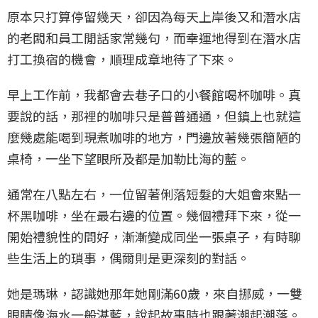
原本只打算停留幾天，卻因為每天上岸後又和潛水店
的老闆和員工閒話家常幾句，而幸運地得到在潛水店
打工換宿的機會，順理成章地待了下來。
早上工作前，我都會去巷子口的小餐館喝杯咖啡。真
要說的話，那裡的咖啡只是普普通通，但鎮上也就這
麼幾處能喝到現煮咖啡的地方，門邊放著幾張簡陋的
桌椅，一坐下望眼所及都是加勒比海的藍。
通常在八點左右，一位留著俐落短髮的大姐會來點一
杯黑咖啡，坐在最右邊的位置。幾個禮拜下來，從一
開始禮貌性的問好，漸漸變成同坐一張桌子，有時聊
些生活上的瑣事，偶爾則是更深刻的對話。
她是瑪琳，認識她那年她剛滿60歲，來自挪威，一雙
眼睛像海水一般湛藍，說起故事時也跟著潮起潮落。