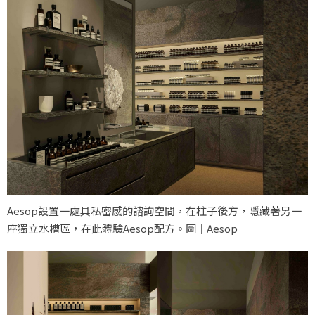
Aesop設置一處具私密感的諮詢空間，在柱子後方，隱藏著另一
座獨立水槽區，在此體驗Aesop配方。圖｜Aesop