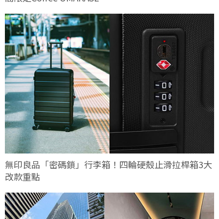
無印良品「密碼鎖」行李箱！四輪硬殼止滑拉桿箱3大
改款重點