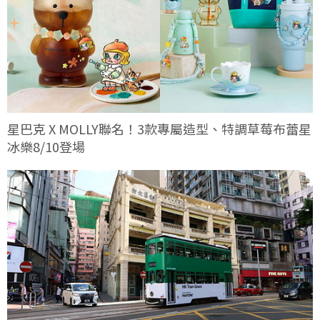
星巴克 X MOLLY聯名！3款專屬造型、特調草莓布蕾星
冰樂8/10登場