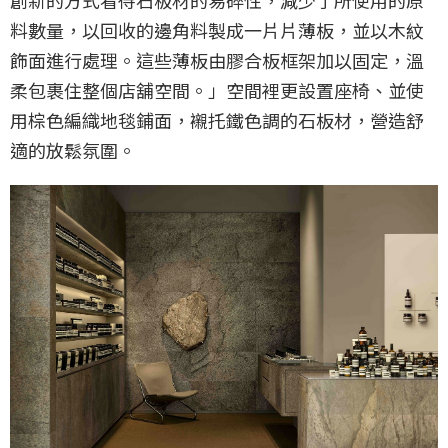
料數量，以回收的邊角料製成一片片薄板，並以木紋
飾面進行處理。這些薄板由膠合板框架加以固定，溫
柔包裹住整個店舖空間。」空間裡更設置座椅、並使
用棕色編織地毯鋪面，襯托鐵色調的石板材，營造舒
適的放鬆氛圍。