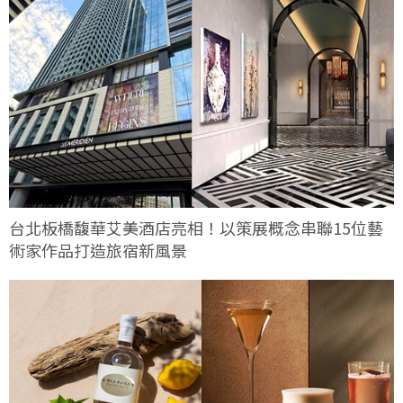
台北板橋馥華艾美酒店亮相！以策展概念串聯15位藝
術家作品打造旅宿新風景