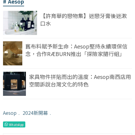
Aesop
【許育華的戀物集】迷戀牙膏後迷漱
口水
舊布料賦予新生命：Aesop堅持永續環保信
念，合作RÆBURN推出「探險家隨行組」
家具物件拼貼而出的溫度：Aesop南西店用
空間訴說台灣文化的特色
Aesop
﹒
2024新開幕
﹒
WhatsApp