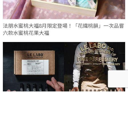
法朋水蜜桃大福8月限定登場！「花織桃韻」一次品嘗
六款水蜜桃花果大福