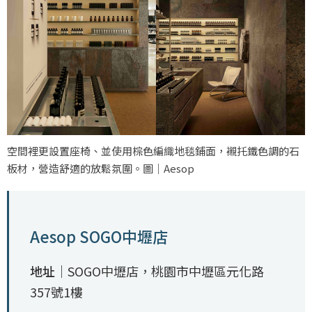
空間裡更設置座椅、並使用棕色編織地毯鋪面，襯托鐵色調的石
板材，營造舒適的放鬆氛圍。圖｜Aesop
Aesop SOGO中壢店
地址｜
SOGO中壢店，桃園市中壢區元化路
357號1樓