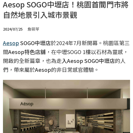
Aesop SOGO中壢店！桃園首間門市將
自然地景引入城市景觀
2024/07/25
詹筱苹
Aesop
SOGO中壢店
於2024年7月新開幕。桃園區第三
間
Aesop特色店舖
，在中壢SOGO 1樓以石材為靈感，
開啟的全新篇章，也為走
入Aesop SOGO中壢店
的人
們，帶來屬於
Aesop
的非日常感官體驗。