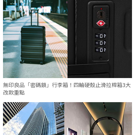
無印良品「密碼鎖」行李箱！四輪硬殼止滑拉桿箱3大
改款重點