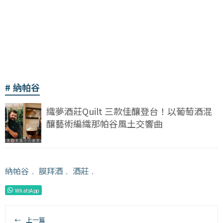
納帕谷
織夢酒莊Quilt 三款佳釀登台！以葡萄酒混
釀藝術編織那帕谷風土交響曲
納帕谷
﹒
膜拜酒
﹒
酒莊
﹒
WhatsApp
←
上一篇