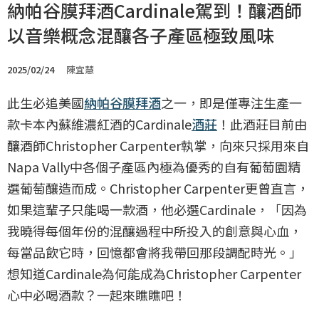
納帕谷膜拜酒Cardinale駕到！釀酒師
以音樂概念混釀各子產區極致風味
2025/02/24
陳宜慧
此生必追美國
納帕谷
膜拜酒
之一，即是僅專注生產一
款卡本內蘇維濃紅酒的Cardinale
酒莊
！此酒莊目前由
釀酒師Christopher Carpenter執掌，向來只採用來自
Napa Vally中各個子產區內極為優秀的自有葡萄園精
選葡萄釀造而成。Christopher Carpenter更曾直言，
如果這輩子只能喝一款酒，他必選Cardinale，「因為
我曉得每個年份的混釀過程中所投入的創意與心血，
每當品飲它時，回憶都會將我帶回那段調配時光。」
想知道Cardinale為何能成為Christopher Carpenter
心中必喝酒款？一起來瞧瞧吧！