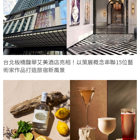
台北板橋馥華艾美酒店亮相！以策展概念串聯15位藝
術家作品打造旅宿新風景