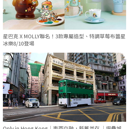
星巴克 X MOLLY聯名！3款專屬造型、特調草莓布蕾星
冰樂8/10登場
Only in Hong Kong｜東西交融，新舊並存 ｜摺疊城