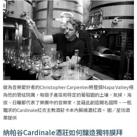
做為音樂愛好者的Christopher Carpenter將整個Napa Valley視
為他的管絃院團，每個子產區和特定的葡萄園的土壤、氣候、海
拔、日曬都代表了樂團中的音樂家，並藉此創造聞名國際、一瓶
難求的Cardinale紅衣主教酒莊卡本內蘇維濃紅酒。 圖／星坊酒
業提供
納帕谷Cardinale酒莊如何釀造獨特膜拜