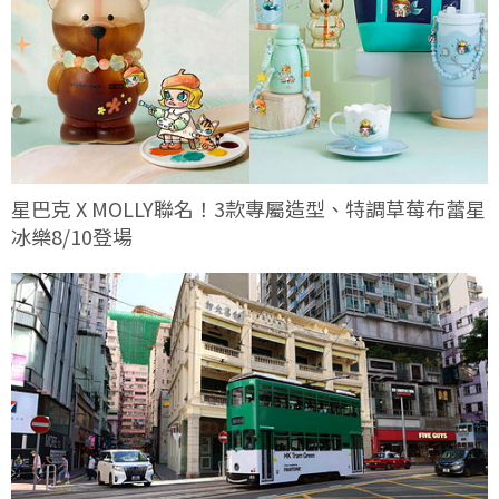
星巴克 X MOLLY聯名！3款專屬造型、特調草莓布蕾星
冰樂8/10登場