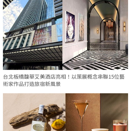
台北板橋馥華艾美酒店亮相！以策展概念串聯15位藝
術家作品打造旅宿新風景