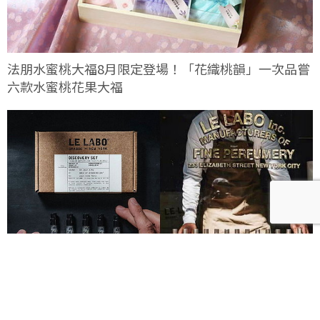
法朋水蜜桃大福8月限定登場！「花織桃韻」一次品嘗
六款水蜜桃花果大福