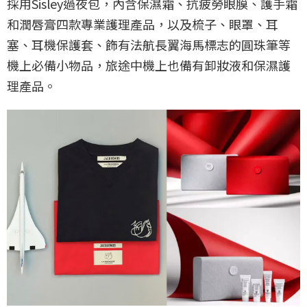
採用Sisley過夜包，內含保濕霜、抗疲勞眼膜、護手霜
和潤唇膏四款專業護理產品，以及梳子、眼罩、耳
塞、耳機保護套、飾有法航長翼海馬標志的圓珠筆等
機上必備小物品，旅途中機上也備有卸妝液和保濕護
理產品。