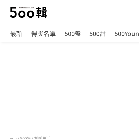
最新
得獎名單
500盤
500甜
500You
udn
/
500輯
/
質感生活