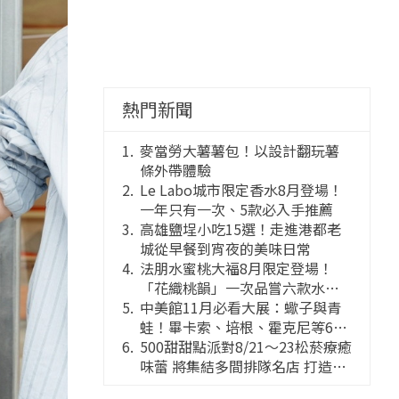
熱門新聞
麥當勞大薯薯包！以設計翻玩薯
條外帶體驗
Le Labo城市限定香水8月登場！
一年只有一次、5款必入手推薦
高雄鹽埕小吃15選！走進港都老
城從早餐到宵夜的美味日常
法朋水蜜桃大福8月限定登場！
「花織桃韻」一次品嘗六款水蜜
桃花果大福
中美館11月必看大展：蠍子與青
蛙！畢卡索、培根、霍克尼等66
件國巨典藏亮相
500甜甜點派對8/21～23松菸療癒
味蕾 將集結多間排隊名店 打造靈
感創意的舞台