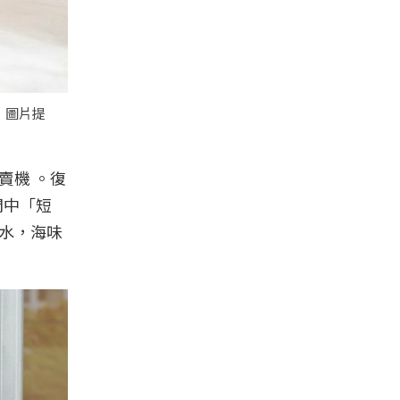
｜圖片提
賣機 。復
間中「短
汽水，海味