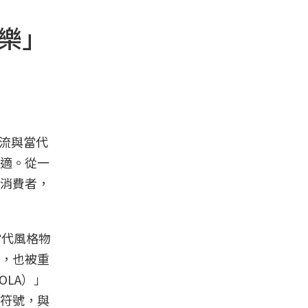
可樂」
潮流與當代
適。從一
消費者，
當代風格物
，也被重
OLA）」
符號，與