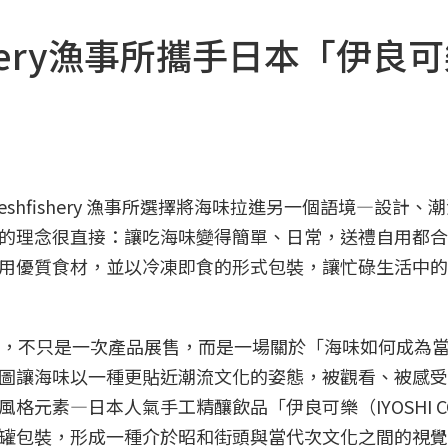
shery漁事所攜手日本「伊良
hfishery 漁事所選擇將海味拉進另一個語境—設計、
的理念很直接：讓吃海味變得簡單、日常，送禮自用都合
用優質食材，並以冷凍即食的形式包裝，讓忙碌生活中的
快閃旗艦店，不只是一次產品展售，而是一場關於「海味如何成為
圖讓海味以一種更貼近潮流文化的姿態，被觀看、被感受
元素—日本人氣手工精釀飲品「伊良可樂（IYOSHI C
罐包裝，形成一種介於昭和街頭與當代次文化之間的視覺