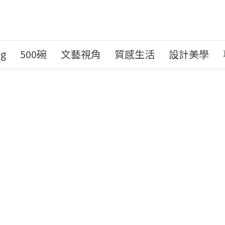
ng
500碗
文藝視角
質感生活
設計美學