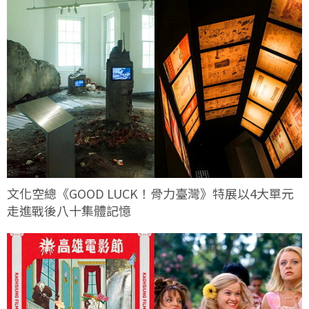
文化空總《GOOD LUCK！骨力臺灣》特展以4大單元
走進戰後八十集體記憶