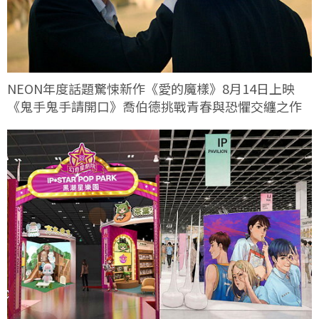
NEON年度話題驚悚新作《愛的魔樣》8月14日上映
《鬼手鬼手請開口》喬伯德挑戰青春與恐懼交纏之作