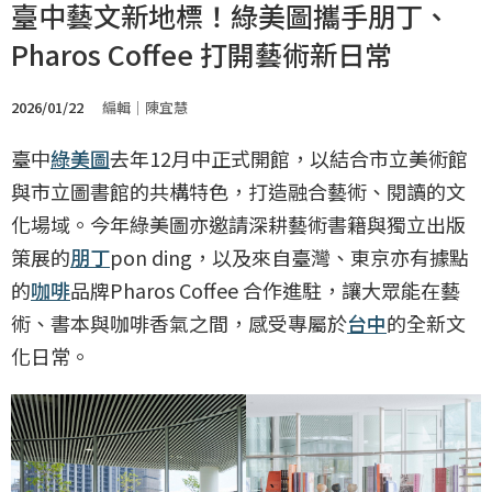
臺中藝文新地標！綠美圖攜手朋丁、
Pharos Coffee 打開藝術新日常
2026/01/22
編輯｜陳宜慧
臺中
綠美圖
去年12月中正式開館，以結合市立美術館
與市立圖書館的共構特色，打造融合藝術、閱讀的文
化場域。今年綠美圖亦邀請深耕藝術書籍與獨立出版
策展的
朋丁
pon ding，以及來自臺灣、東京亦有據點
的
咖啡
品牌Pharos Coffee 合作進駐，讓大眾能在藝
術、書本與咖啡香氣之間，感受專屬於
台中
的全新文
化日常。