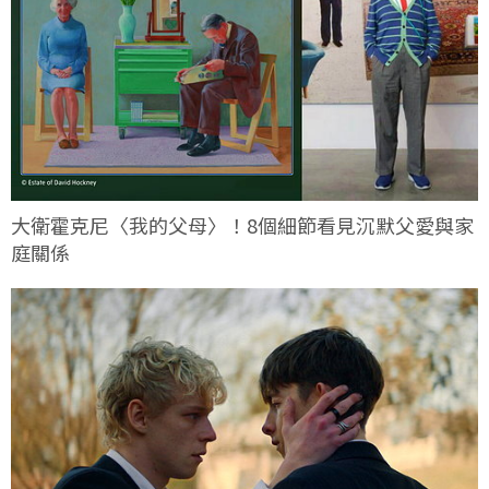
大衛霍克尼〈我的父母〉！8個細節看見沉默父愛與家
庭關係