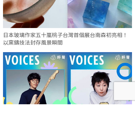
日本玻璃作家五十嵐桃子台灣首個展台南森初亮相！
以窯鑄技法封存風景瞬間