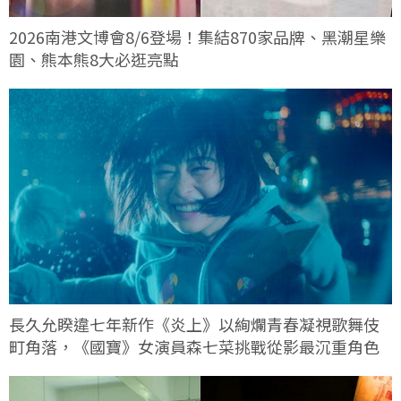
2026南港文博會8/6登場！集結870家品牌、黑潮星樂
園、熊本熊8大必逛亮點
長久允睽違七年新作《炎上》以絢爛青春凝視歌舞伎
町角落，《國寶》女演員森七菜挑戰從影最沉重角色