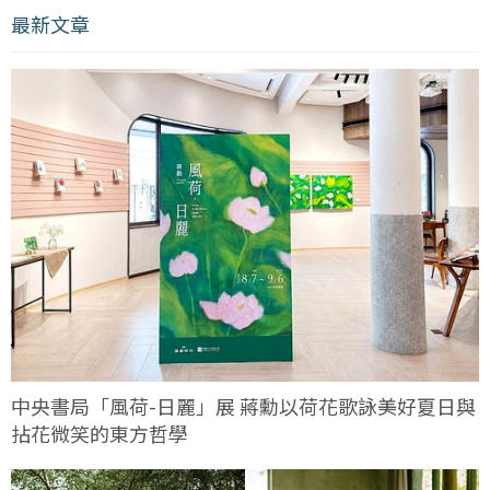
最新文章
中央書局「風荷-日麗」展 蔣勳以荷花歌詠美好夏日與
拈花微笑的東方哲學