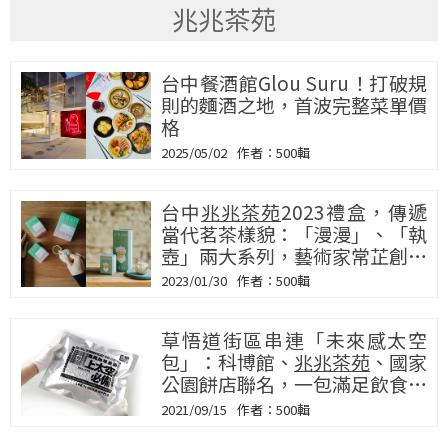
兆兆茶苑
台中餐酒館Glou Suru！打破規
則的麵酒之地，首波完整菜單價
格
2025/05/02
500輯
台中
兆兆茶苑
2023禮盒，傳遞
當代茗茶樣貌：「漫漫」、「執
壺」兩大系列，藝術家常芷創作
細緻主視覺
2023/01/30
500輯
草悟道街區串連「未來感太空
包」：科博館、
兆兆茶苑
、國家
公園餅店聯名，一包滿足飲食與
星空體驗
2021/09/15
500輯