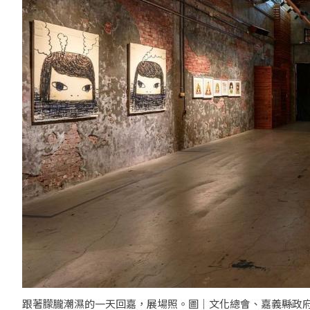
跟著朦朧潮濕的一天回嘉，展場照。圖｜文化總會、嘉義縣政