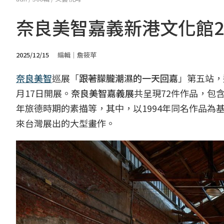
奈良美智嘉義新港文化館
2025/12/15
編輯｜詹筱苹
奈良美智
巡展「
跟著朦朧潮濕的一天回嘉
」第五站，
月17日開展。
奈良美智嘉義展
共呈現72件作品，包
年旅德時期的素描等，其中，以1994年同名作品為
來台灣展出的大型畫作。