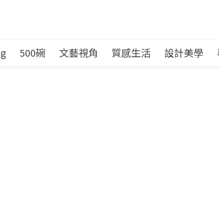
ng
500碗
文藝視角
質感生活
設計美學