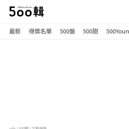
最新
得獎名單
500盤
500甜
500You
udn
/
500輯
/
文藝視角