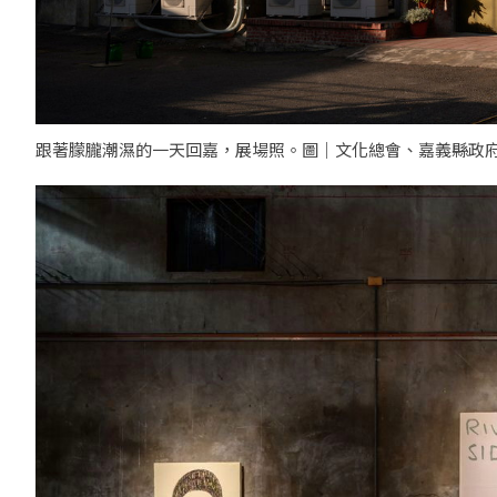
跟著朦朧潮濕的一天回嘉，展場照。圖｜文化總會、嘉義縣政