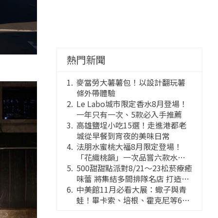
熱門新聞
麥當勞大薯薯包！以設計翻玩薯
條外帶體驗
Le Labo城市限定香水8月登場！
一年只有一次、5款必入手推薦
高雄鹽埕小吃15選！走進港都老
城從早餐到宵夜的美味日常
法朋水蜜桃大福8月限定登場！
「花織桃韻」一次品嘗六款水蜜
桃花果大福
500甜甜點派對8/21～23松菸療癒
味蕾 將集結多間排隊名店 打造靈
感創意的舞台
中美館11月必看大展：蠍子與青
蛙！畢卡索、培根、霍克尼等66
件國巨典藏亮相