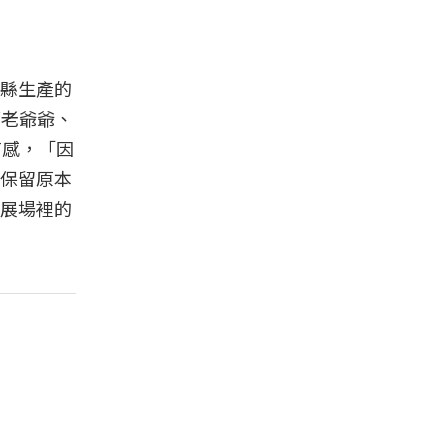
縣生產的
鄉老爺爺、
有感，「因
保留原本
展場裡的