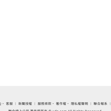
Q
‧
客服
︱
新聞授權
︱
服務條款
‧
著作權
‧
隱私權聲明
︱
聯合報系
聯合線上公司 著作權所有 © udn.com All Rights Reserved.