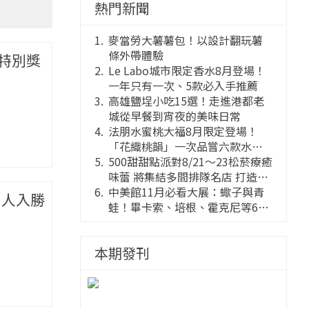
熱門新聞
麥當勞大薯薯包！以設計翻玩薯
條外帶體驗
特別獎
Le Labo城市限定香水8月登場！
一年只有一次、5款必入手推薦
高雄鹽埕小吃15選！走進港都老
城從早餐到宵夜的美味日常
法朋水蜜桃大福8月限定登場！
「花織桃韻」一次品嘗六款水蜜
桃花果大福
500甜甜點派對8/21～23松菸療癒
味蕾 將集結多間排隊名店 打造靈
感創意的舞台
中美館11月必看大展：蠍子與青
引人入勝
蛙！畢卡索、培根、霍克尼等66
件國巨典藏亮相
本期發刊