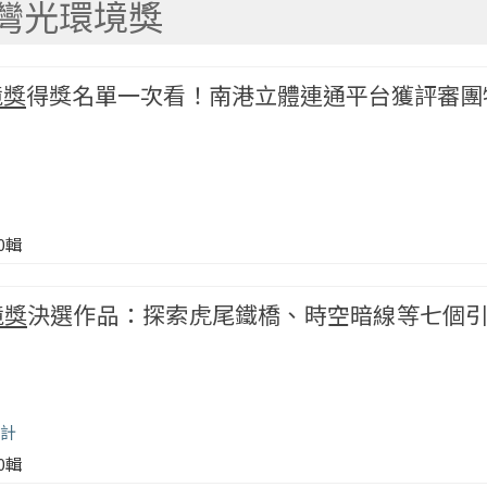
灣光環境獎
境獎
得獎名單一次看！南港立體連通平台獲評審團
00輯
境獎
決選作品：探索虎尾鐵橋、時空暗線等七個
計
00輯