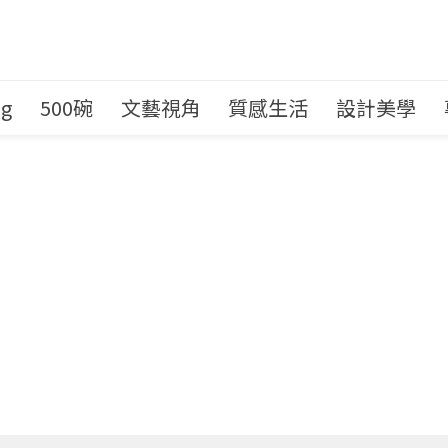
ng
500碗
文藝視角
質感生活
設計美學