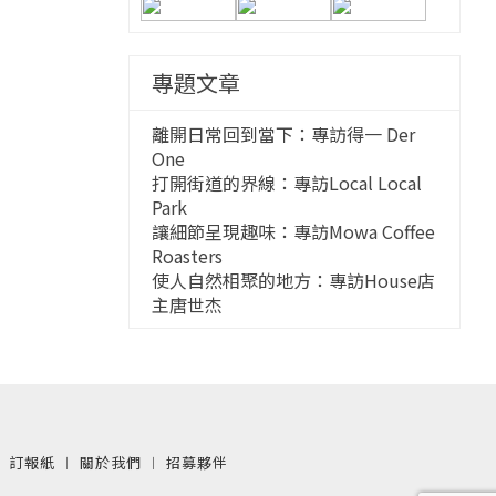
專題文章
離開日常回到當下：專訪得一 Der
One
打開街道的界線：專訪Local Local
Park
讓細節呈現趣味：專訪Mowa Coffee
Roasters
使人自然相聚的地方：專訪House店
主唐世杰
︱
訂報紙
︱
關於我們
︱
招募夥伴