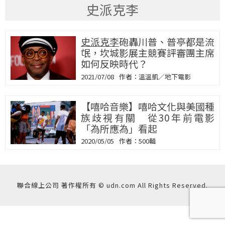
史派克李
史派克李
砲轟川普、普亭都是流
氓，坎城影展主競賽評審團主席
如何反映時代？
2021/07/08
溫溫凱／地下電影
【嘻哈音樂】嘻哈文化與美國種
族歧視有關 從30年前電影
「為所應為」看起
2020/05/05
500輯
聯合線上公司 著作權所有 © udn.com All Rights Reserved.