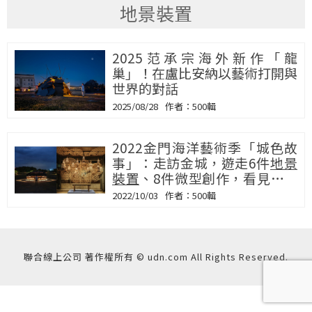
地景裝置
2025范承宗海外新作「龍
巢」！在盧比安納以藝術打開與
世界的對話
2025/08/28
500輯
2022金門海洋藝術季「城色故
事」：走訪金城，遊走6件
地景
裝置
、8件微型創作，看見不一
樣的金門
2022/10/03
500輯
聯合線上公司 著作權所有 © udn.com All Rights Reserved.