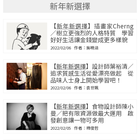
新年新選擇
【
新年新選擇
】插畫家Cherng
／樹立更強烈的人格特質 學習
好好生活讓金錢變成更多樣貌
2022/02/06
吳曉涵
【
新年新選擇
】設計師葉裕清／
追求質感生活從愛漂亮做起 從
品味人士身上開始學習吧！
2022/02/06
袁世珮
【
新年新選擇
】食物設計師陳小
曼／把有限資源做最大運用 啟
發創意讓一物可多用
2022/02/05
釋俊哲