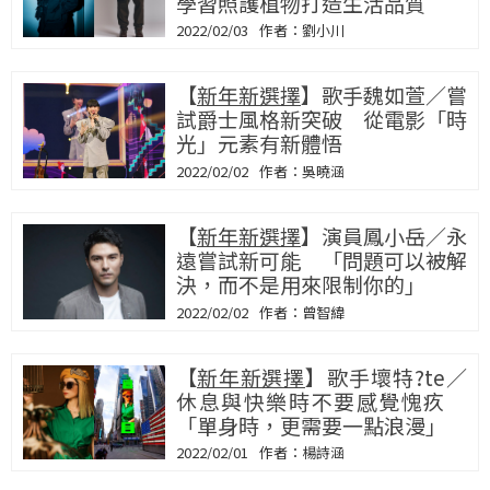
學習照護植物打造生活品質
2022/02/03
劉小川
【
新年新選擇
】歌手魏如萱／嘗
試爵士風格新突破 從電影「時
光」元素有新體悟
2022/02/02
吳曉涵
【
新年新選擇
】演員鳳小岳／永
遠嘗試新可能 「問題可以被解
決，而不是用來限制你的」
2022/02/02
曾智緯
【
新年新選擇
】歌手壞特?te／
休息與快樂時不要感覺愧疚
「單身時，更需要一點浪漫」
2022/02/01
楊詩涵