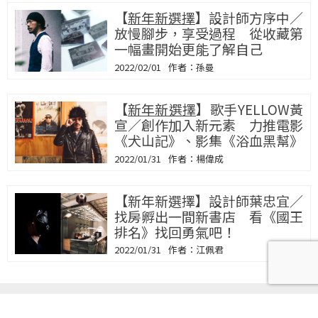
【
新年新選擇
】設計師方序中／
放慢腳步，享受過程 從收藏第
一幅畫開始更能了解自己
2022/02/01
孫曼
【
新年新選擇
】歌手YELLOW黃
宣／創作加入新元素 力推電影
《犬山記》、影集《浴血黑幫》
2022/01/31
楊偉成
【新年新選擇】設計師葉忠宜／
找房孵出一間新書店 看《國王
排名》找回勇氣吧！
2022/01/31
江佩君
聯合線上公司 著作權所有 © udn.com All Rights Reserved.