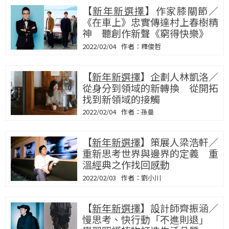
【
新年新選擇
】作家膝關節／
《在車上》忠實傳達村上春樹精
神 聽創作新聲《窮得快樂》
2022/02/04
釋俊哲
【
新年新選擇
】企劃人林凱洛／
從身分到領域的新轉換 從開拓
找到新領域的接觸
2022/02/04
孫曼
【
新年新選擇
】策展人梁浩軒／
重新思考世界與邊界的定義 重
溫經典之作找回感動
2022/02/03
劉小川
【
新年新選擇
】設計師齊振涵／
慢思考、快行動「不進則退」