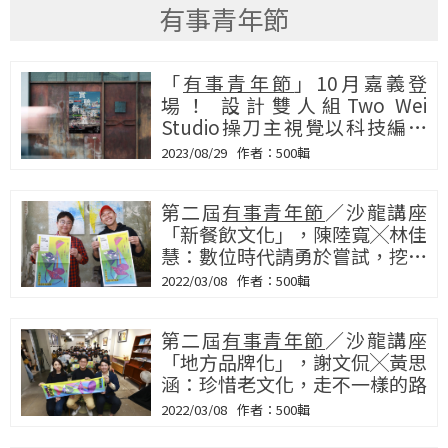
有事青年節
「
有事青年節
」10月嘉義登
場！ 設計雙人組Two Wei
Studio操刀主視覺以科技編碼
演算小城地景
2023/08/29
500輯
第二屆
有事青年節
／沙龍講座
「新餐飲文化」，陳陸寬╳林佳
慧：數位時代請勇於嘗試，挖掘
別人不知道的事
2022/03/08
500輯
第二屆
有事青年節
／沙龍講座
「地方品牌化」，謝文侃╳黃思
涵：珍惜老文化，走不一樣的路
2022/03/08
500輯