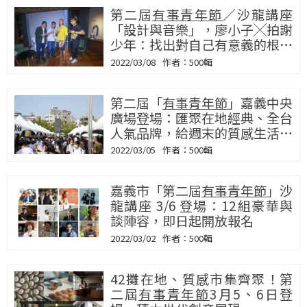
第二屆
有事青年節
／沙龍講座
「設計與音樂」，廖小子╳拍謝
少年：找出對自己有意義的根，
那就是台灣味
2022/03/08
500輯
第二屆「
有事青年節
」嘉義中央
廣場登場：匯聚在地經典、全台
人氣品牌，給週末的質感生活提
案
2022/03/05
500輯
嘉義市「第二屆
有事青年節
」沙
龍講座 3/6 登場：12組豪華與
談陣容，即日起開放報名
2022/03/02
500輯
42攤在地、質感市集齊聚！第
二屆
有事青年節
3月5、6日登