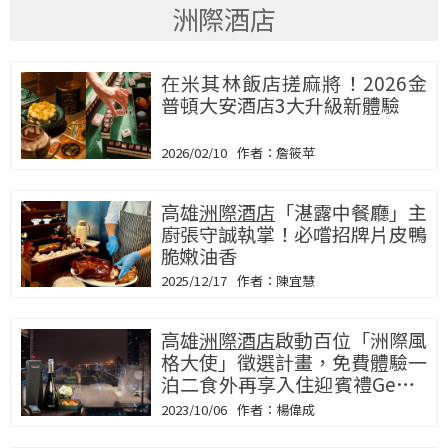
洲際酒店
在米其林飯店搓麻將！2026金
普頓大安酒店3大升級新體驗
2026/02/10
詹筱苹
高雄
洲際酒店
「湛露中餐廳」主
廚張守誠執掌！必嚐招牌片皮鴨
脆嫩油香
2025/12/17
陳宜慧
高雄
洲際酒店
啟動百位「洲際風
格大使」徵選計畫，免費體驗一
泊二食外再享入住迎賓禮Georg
Jensen氣泡酒、BVLGARI香水
2023/10/06
楊偉成