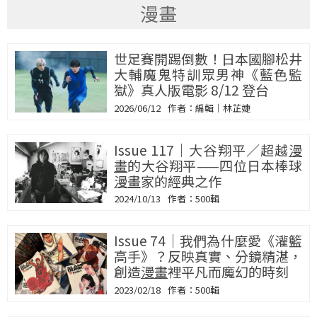
漫畫
世足賽開踢倒數！日本國腳松井
大輔魔鬼特訓眾男神《藍色監
獄》真人版電影 8/12 登台
2026/06/12
編輯｜林芷婕
Issue 117｜大谷翔平／超越
漫
畫
的大谷翔平——四位日本棒球
漫畫
家的經典之作
2024/10/13
500輯
Issue 74｜我們為什麼愛《灌籃
高手》？反映真實、分鏡精湛，
創造
漫畫
裡平凡而魔幻的時刻
2023/02/18
500輯