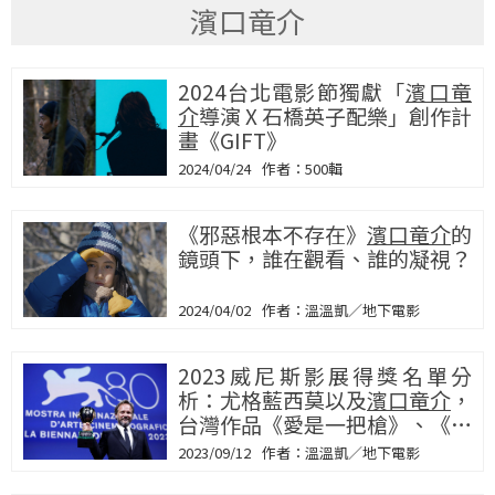
濱口竜介
2024台北電影節獨獻「
濱口竜
介
導演 X 石橋英子配樂」創作計
畫《GIFT》
2024/04/24
500輯
《邪惡根本不存在》
濱口竜介
的
鏡頭下，誰在觀看、誰的凝視？
2024/04/02
溫溫凱／地下電影
2023威尼斯影展得獎名單分
析：尤格藍西莫以及
濱口竜介
，
台灣作品《愛是一把槍》、《五
月雪》的影像語言
2023/09/12
溫溫凱／地下電影