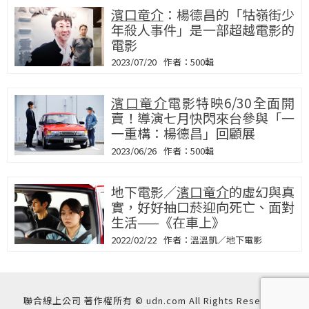
濱口竜介
：楊德昌的「牯嶺街少
年殺人事件」是一部超越電影的
電影
2023/07/20
500輯
濱口竜介
電影特映6/30全面開
賣！導演七月快閃來台參與「一
一重構：楊德昌」回顧展
2023/06/26
500輯
地下電影／
濱口竜介
的虛幻與真
實，好好抽口菸迎向死亡、面對
生活——《在車上》
2022/02/22
溫溫凱／地下電影
聯合線上公司 著作權所有 © udn.com All Rights Reserved.