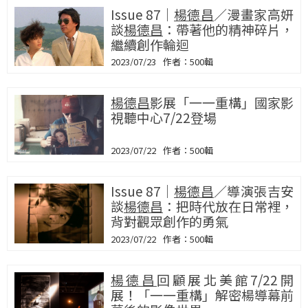
Issue 87｜
楊德昌
／漫畫家高妍
談
楊德昌
：帶著他的精神碎片，
繼續創作輪迴
2023/07/23
500輯
楊德昌
影展「一一重構」國家影
視聽中心7/22登場
2023/07/22
500輯
Issue 87｜
楊德昌
／導演張吉安
談
楊德昌
：把時代放在日常裡，
背對觀眾創作的勇氣
2023/07/22
500輯
楊德昌
回顧展北美館7/22開
展！「一一重構」解密楊導幕前