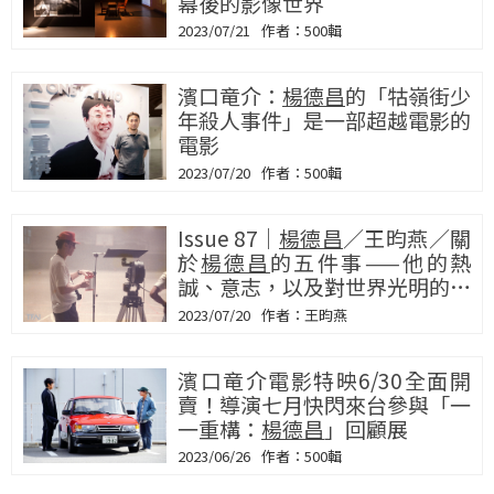
幕後的影像世界
2023/07/21
500輯
濱口竜介：
楊德昌
的「牯嶺街少
年殺人事件」是一部超越電影的
電影
2023/07/20
500輯
Issue 87｜
楊德昌
／王昀燕／關
於
楊德昌
的五件事——他的熱
誠、意志，以及對世界光明的期
待
2023/07/20
王昀燕
濱口竜介電影特映6/30全面開
賣！導演七月快閃來台參與「一
一重構：
楊德昌
」回顧展
2023/06/26
500輯