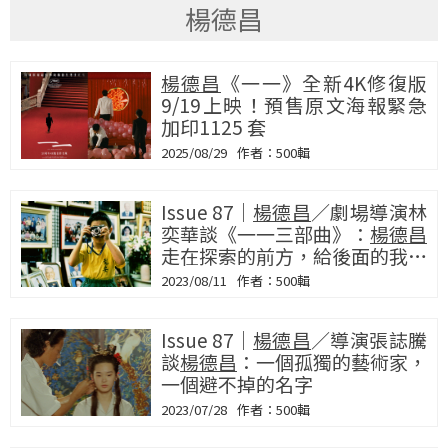
楊德昌
楊德昌
《一一》全新4K修復版
9/19上映！預售原文海報緊急
加印1125 套
2025/08/29
500輯
Issue 87｜
楊德昌
／劇場導演林
奕華談《一一三部曲》：
楊德昌
走在探索的前方，給後面的我指
出了希望
2023/08/11
500輯
Issue 87｜
楊德昌
／導演張誌騰
談
楊德昌
：一個孤獨的藝術家，
一個避不掉的名字
2023/07/28
500輯