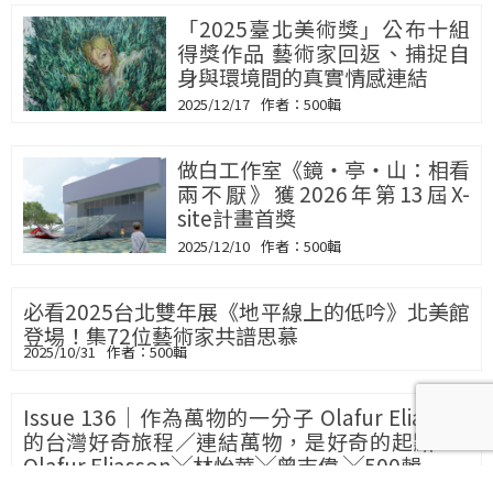
「2025臺北美術獎」公布十組
得獎作品 藝術家回返、捕捉自
身與環境間的真實情感連結
2025/12/17
500輯
做白工作室《鏡‧亭‧山：相看
兩不厭》獲2026年第13屆X-
site計畫首獎
2025/12/10
500輯
必看2025台北雙年展《地平線
上的低吟》北美館登場！集72
位藝術家共譜思慕
2025/10/31
500輯
Issue 136｜作為萬物的一分子 Olafur Eliasson
的台灣好奇旅程／連結萬物，是好奇的起點——