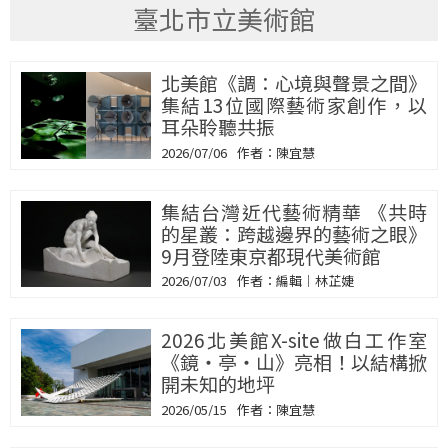
臺北市立美術館
北美館《調：心境與聲景之間》
集結13位國際藝術家創作，以
耳朵聆聽共振
2026/07/06
陳宜慧
集結台灣近代藝術精華 《共時
的星叢：跨越邊界的藝術之眼》
9月登陸東京都現代美術館
2026/07/03
編輯｜林芷婕
2026北美館X-site做白工作室
《鏡・亭・山》亮相！以結構掀
開未知的地坪
2026/05/15
陳宜慧