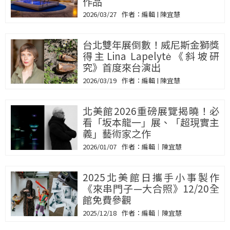
作品
2026/03/27
編輯 | 陳宜慧
台北雙年展倒數！威尼斯金獅獎
得主Lina Lapelytė《斜坡研
究》首度來台演出
2026/03/19
編輯 | 陳宜慧
北美館2026重磅展覽揭曉！必
看「坂本龍一」展、「超現實主
義」藝術家之作
2026/01/07
編輯｜陳宜慧
2025北美館日攜手小事製作
《來串門子—大合照》12/20全
館免費參觀
2025/12/18
編輯｜陳宜慧