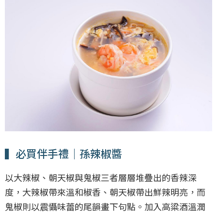
▍必買伴手禮｜孫辣椒醬
以大辣椒、朝天椒與鬼椒三者層層堆疊出的香辣深
度，大辣椒帶來溫和椒香、朝天椒帶出鮮辣明亮，而
鬼椒則以震懾味蕾的尾韻畫下句點。加入高粱酒溫潤