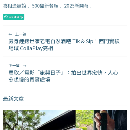
喜相逢麵館
﹒
500盤新餐廳
﹒
2025新開幕
﹒
WhatsApp
←
上一篇
藏身鐘錶世家老宅自然酒吧 Tik & Sip！西門實驗
場域 CollaPlay亮相
下一篇
→
馬欣／電影「旅與日子」：拍出世界愈快，人心
愈想慢的真實處境
最新文章