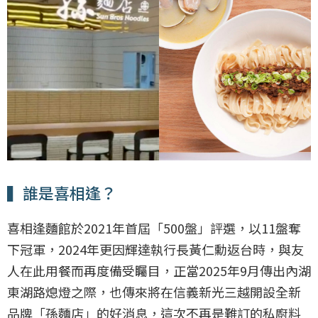
▍誰是喜相逢？
喜相逢麵館於2021年首屆「500盤」評選，以11盤奪
下冠軍，2024年更因輝達執行長黃仁勳返台時，與友
人在此用餐而再度備受矚目，正當2025年9月傳出內湖
東湖路熄燈之際，也傳來將在信義新光三越開設全新
品牌「孫麵店」的好消息，這次不再是難訂的私廚料