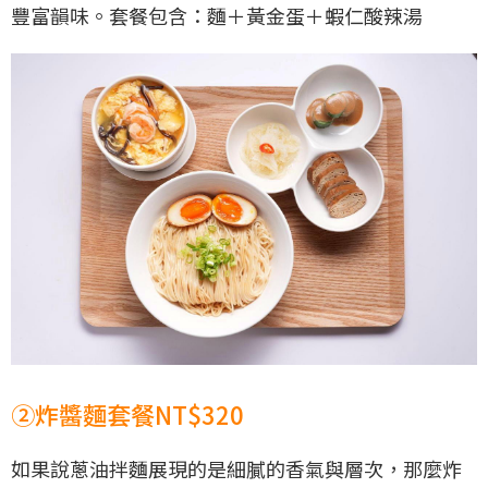
豐富韻味。套餐包含：麵＋黃金蛋＋蝦仁酸辣湯
②炸醬麵套餐NT$320
如果說蔥油拌麵展現的是細膩的香氣與層次，那麼炸