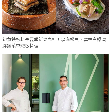
初魚鉄板料亭夏季新菜亮相！以海松貝、雲林白鰻演
繹無菜單鐵板料理