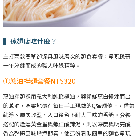
▍孫麵店吃什麼？
主打兩款簡單卻深具風味層次的麵食套餐，呈現孫哥
十年淬鍊而成的職人味覺精粹。
①蔥油拌麵套餐NT$320
蔥油拌麵採用義大利純橄欖油，與新鮮蔥白慢煉而出
的蔥油，溫柔地覆在每日手工現做的Q彈麵條上，香氣
純淨、層次輕盈，入口後留下耐人回味的香韻。套餐
搭配的煙燻黃金蛋與蝦仁酸辣湯，則以深度與明亮酸
香為整體風味增添節奏，使這份看似簡單的麵食呈現