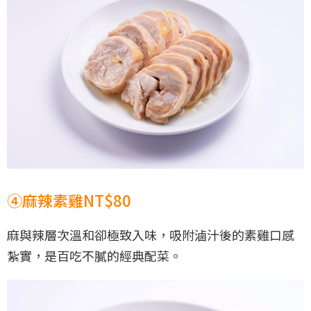
④麻辣素雞NT$80
麻與辣層次溫和卻極致入味，吸附滷汁後的素雞口感
紮實，是百吃不膩的經典配菜。