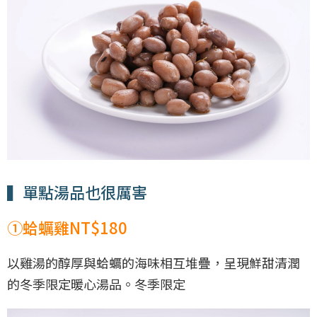
▍單點湯品也很厲害
①蛤蠣雞NT$180
以雞湯的醇厚與蛤蠣的海味相互堆疊，呈現鮮甜清潤
的冬季限定暖心湯品。冬季限定