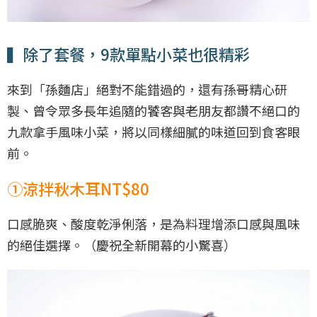
▍除了套餐，9款單點小菜也很精彩
來到「孫麵店」絕對不能錯過的，還有孫哥精心研
製、曾令眾多長年追隨的饕客與老朋友都讚不絕口的
九款拿手風味小菜，將以同樣細膩的味道回到食客眼
前。
①涼拌秋木耳NT$80
口感脆爽、酸度乾淨俐落，是為料理增添口感與風味
的絕佳選擇。（慶祝全新開幕的小驚喜）