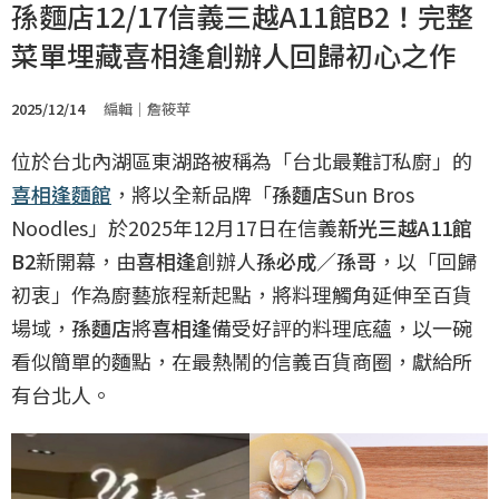
孫麵店12/17信義三越A11館B2！完整
菜單埋藏喜相逢創辦人回歸初心之作
2025/12/14
編輯｜詹筱苹
位於台北內湖區東湖路被稱為「台北最難訂私廚」的
喜相逢麵館
，將以全新品牌「
孫麵店
Sun Bros
Noodles」於2025年12月17日在信義
新光三越A11館
B2
新開幕，由
喜相逢
創辦人
孫必成／孫哥
，以「回歸
初衷」作為廚藝旅程新起點，將料理觸角延伸至百貨
場域，
孫麵店
將
喜相逢
備受好評的料理底蘊，以一碗
看似簡單的麵點，在最熱鬧的信義百貨商圈，獻給所
有台北人。