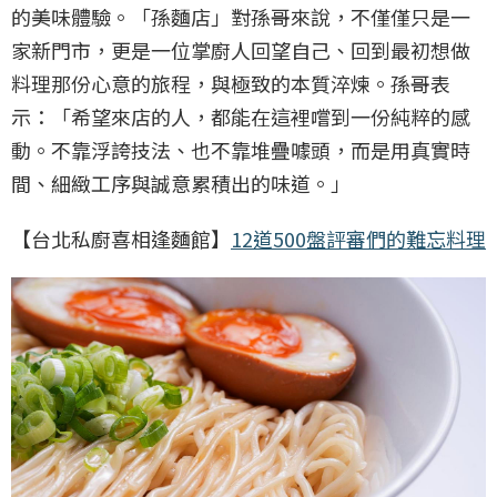
的美味體驗。「孫麵店」對孫哥來說，不僅僅只是一
家新門市，更是一位掌廚人回望自己、回到最初想做
料理那份心意的旅程，與極致的本質淬煉。孫哥表
示：「希望來店的人，都能在這裡嚐到一份純粹的感
動。不靠浮誇技法、也不靠堆疊噱頭，而是用真實時
間、細緻工序與誠意累積出的味道。」
【台北私廚喜相逢麵館】
12道500盤評審們的難忘料理