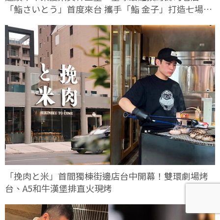
「鮨さいとう」首度來台 攜手「鮨 金子」打造七場限
定客座餐會
「挽肉と米」首間獨棟街邊店台中開幕！雙環劇場烤
台、A5和牛漢堡排直火現烤