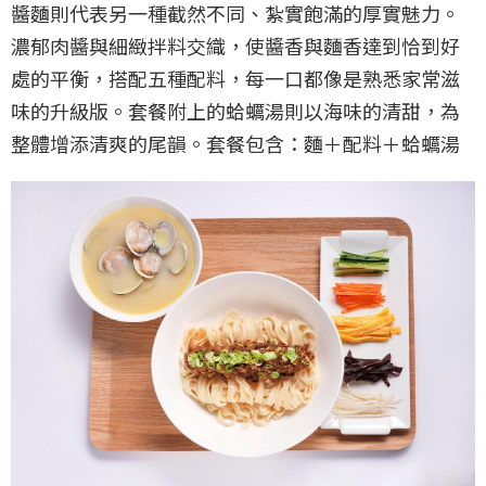
醬麵則代表另一種截然不同、紮實飽滿的厚實魅力。
濃郁肉醬與細緻拌料交織，使醬香與麵香達到恰到好
處的平衡，搭配五種配料，每一口都像是熟悉家常滋
味的升級版。套餐附上的蛤蠣湯則以海味的清甜，為
整體增添清爽的尾韻。套餐包含：麵＋配料＋蛤蠣湯