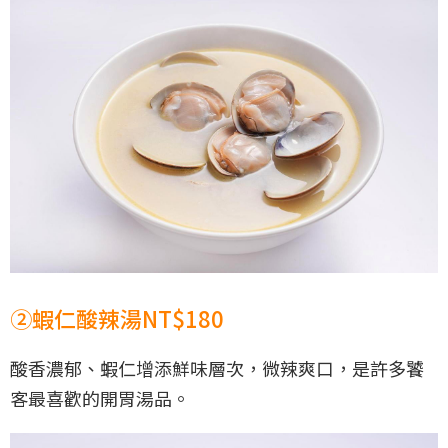
②蝦仁酸辣湯NT$180
酸香濃郁、蝦仁增添鮮味層次，微辣爽口，是許多饕
客最喜歡的開胃湯品。