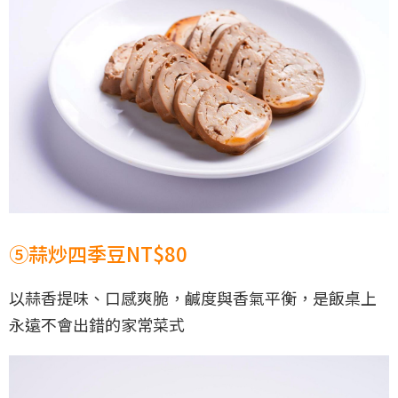
⑤蒜炒四季豆NT$80
以蒜香提味、口感爽脆，鹹度與香氣平衡，是飯桌上
永遠不會出錯的家常菜式