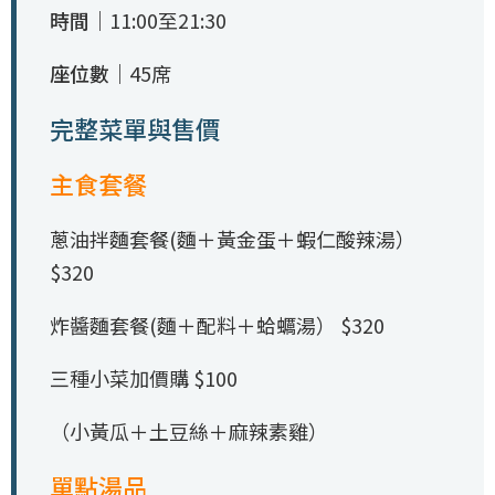
時間｜
11:00至21:30
座位數｜
45席
完整菜單與售價
主食套餐
蔥油拌麵套餐(麵＋黃金蛋＋蝦仁酸辣湯）
$320
炸醬麵套餐(麵＋配料＋蛤蠣湯） $320
三種小菜加價購 $100
（小黃瓜＋土豆絲＋麻辣素雞）
單點湯品