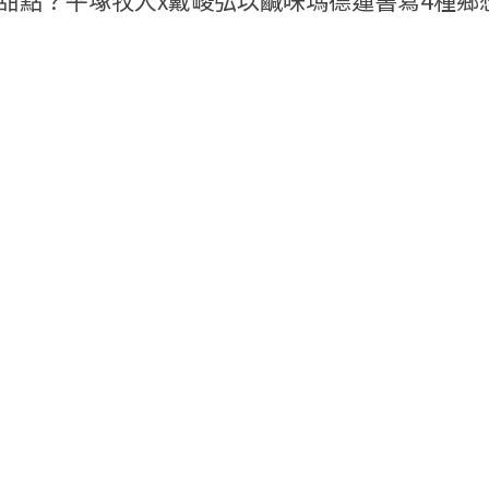
甜點？平塚牧人x戴峻弘以鹹味瑪德蓮書寫4種鄉
00輯
—陳穎驚艷的美味首選：「福樂頂級鮮奶優酪」
／高婉珮
024「夢幻甜點店」逾50款名點5/17-5/26誠