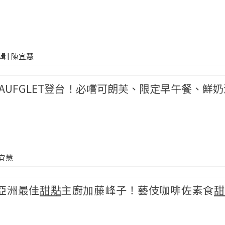
輯 | 陳宜慧
AUFGLET登台！必嚐可朗芙、限定早午餐、鮮
宜慧
n╳亞洲最佳
甜點
主廚加藤峰子！藝伎咖啡佐素食
甜