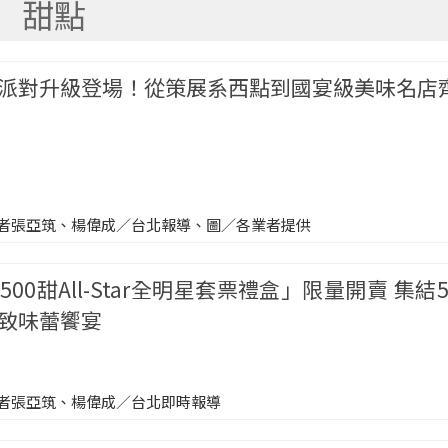
甜點
派對升級登場！從策展系西點到國宴級美味名店
者張亞筑、楊偉成／台北報導、圖／各業者提供
00甜All-Star全明星套票禮盒」限量開賣 集結
致味蕾饗宴
者張亞筑、楊偉成／台北即時報導