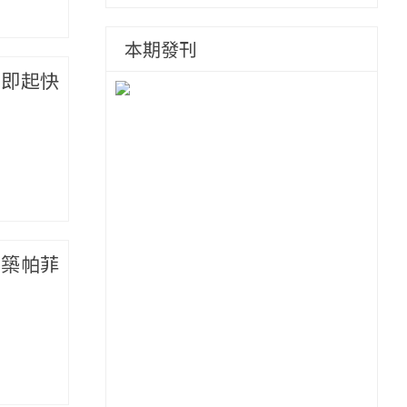
感創意的舞台
本期發刊
票即起快
建築帕菲