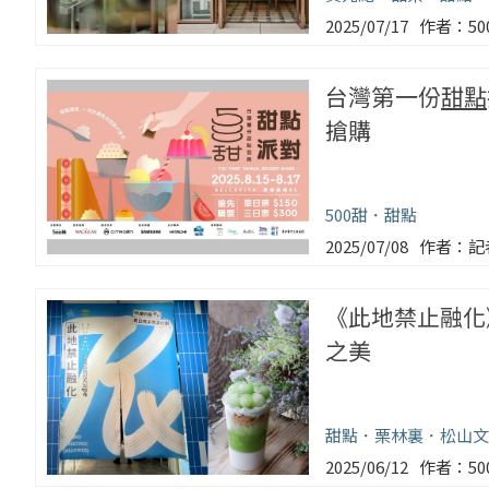
2025/07/17
5
台灣第一份
甜點
搶購
500甜
甜點
2025/07/08
記
《此地禁止融化》
之美
甜點
栗林裏
松山文
2025/06/12
5