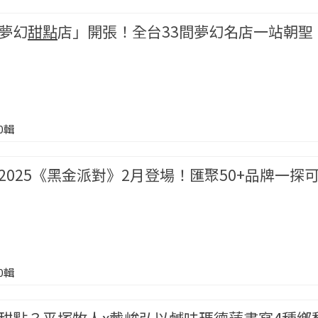
夢幻
甜點
店」開張！全台33間夢幻名店一站朝聖
00輯
2025《黑金派對》2月登場！匯聚50+品牌一探
00輯