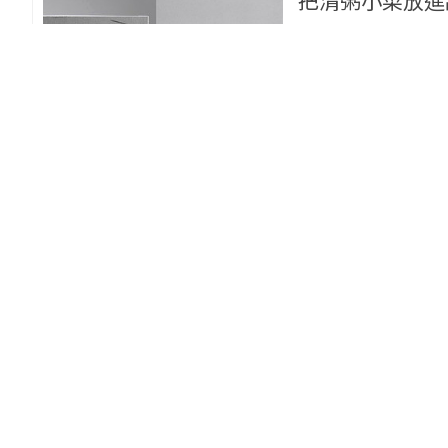
把清粥小菜放進
甜點
瑪德蓮
2024/07/09
5
旅法甜點鑑賞家
陳穎
甜點
2024/06/14
文
讓螞蟻人吃爆！2
西登場