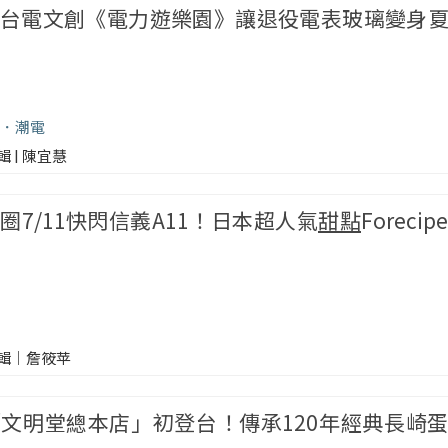
台電文創《電力遊樂園》讓退役電表玻璃變身
潮電
輯 | 陳宜慧
7/11快閃信義A11！日本超人氣
甜點
Foreci
輯｜詹筱苹
文明堂總本店」初登台！傳承120年經典長崎