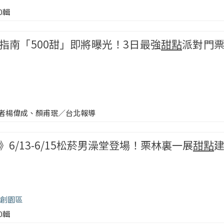
00輯
指南「500甜」即將曝光！3日最強
甜點
派對門
者楊偉成、顏甫珉／台北報導
6/13-6/15松菸男澡堂登場！栗林裏一展
甜點
創園區
00輯