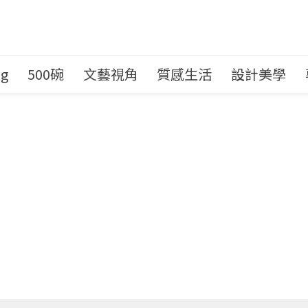
ng
500碗
文藝視角
質感生活
設計美學