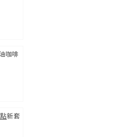
奶油咖啡
點
新套