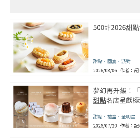
500甜2026
甜點
甜點
國宴
派對
2026/08/06
記
夢幻再升級！「5
甜點
名店呈獻極
甜點
禮盒
全明星
2026/07/29
記