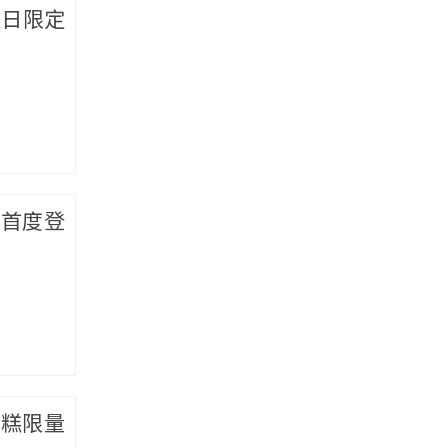
夏日限定
pe首度登
蛋糕限量