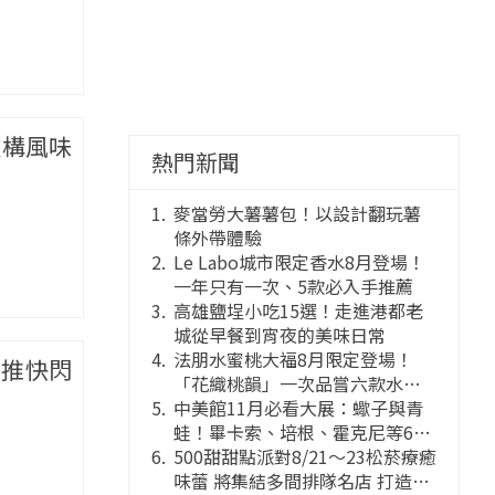
重構風味
熱門新聞
麥當勞大薯薯包！以設計翻玩薯
條外帶體驗
Le Labo城市限定香水8月登場！
一年只有一次、5款必入手推薦
高雄鹽埕小吃15選！走進港都老
城從早餐到宵夜的美味日常
法朋水蜜桃大福8月限定登場！
人推快閃
「花織桃韻」一次品嘗六款水蜜
桃花果大福
中美館11月必看大展：蠍子與青
蛙！畢卡索、培根、霍克尼等66
件國巨典藏亮相
500甜甜點派對8/21～23松菸療癒
味蕾 將集結多間排隊名店 打造靈