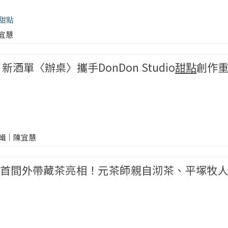
甜點
宜慧
」新酒單〈辦桌〉攜手DonDon Studio
甜點
創作
輯｜陳宜慧
首間外帶藏茶亮相！元茶師親自沏茶、平塚牧