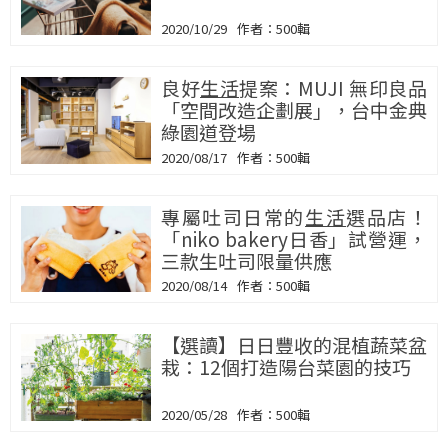
2020/10/29
500輯
良好
生活
提案：MUJI 無印良品
「空間改造企劃展」，台中金典
綠園道登場
2020/08/17
500輯
專屬吐司日常的
生活
選品店！
「niko bakery日香」試營運，
三款生吐司限量供應
2020/08/14
500輯
【選讀】日日豐收的混植蔬菜盆
栽：12個打造陽台菜園的技巧
2020/05/28
500輯