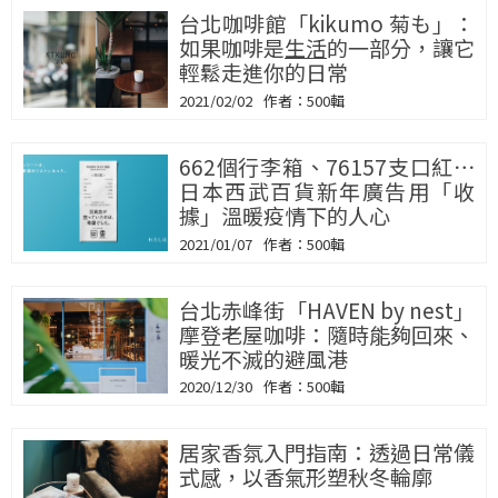
台北咖啡館「kikumo 菊も」：
如果咖啡是
生活
的一部分，讓它
輕鬆走進你的日常
2021/02/02
500輯
662個行李箱、76157支口紅⋯
日本西武百貨新年廣告用「收
據」溫暖疫情下的人心
2021/01/07
500輯
台北赤峰街「HAVEN by nest」
摩登老屋咖啡：隨時能夠回來、
暖光不滅的避風港
2020/12/30
500輯
居家香氛入門指南：透過日常儀
式感，以香氣形塑秋冬輪廓