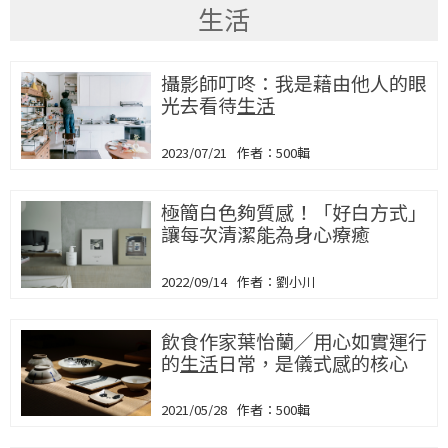
生活
攝影師叮咚：我是藉由他人的眼
光去看待
生活
2023/07/21
500輯
極簡白色夠質感！「好白方式」
讓每次清潔能為身心療癒
2022/09/14
劉小川
飲食作家葉怡蘭╱用心如實運行
的
生活
日常，是儀式感的核心
2021/05/28
500輯