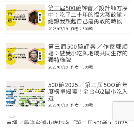
第三屆500碗
評審／設計師方序
中：吃了二十年的福大蒸餃館，
總讓我想起自己最勇敢的時候
2025/07/19
500輯
第三屆500碗
評審／作家鄭順
聰：感受小吃與地域共同生存的
獨特樣貌
2025/07/19
500輯
500碗2025／第三屆5OO碗年
度榜單揭曉！全台462間小吃入
選
2025/07/19
500輯
直播／最強台灣小吃指南「第三屆500碗」2025
名單大公開
2025/07/19
500輯