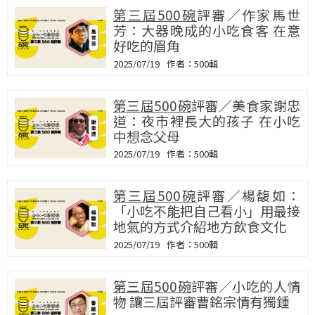
第三屆500碗
評審／作家馬世
芳：大器晚成的小吃食客 在意
好吃的眉角
2025/07/19
500輯
第三屆500碗
評審／美食家謝忠
道：夜市裡長大的孩子 在小吃
中想念父母
2025/07/19
500輯
第三屆500碗
評審／楊馥如：
「小吃不能把自己看小」用最接
地氣的方式介紹地方飲食文化
2025/07/19
500輯
第三屆500碗
評審／小吃的人情
物 讓三屆評審曹銘宗情有獨鍾