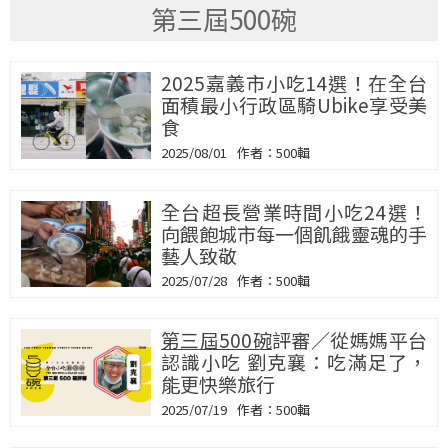
第三屆500碗
2025嘉義市小吃14選！在全台
面積最小行政區騎Ubike享受美
食
2025/08/01
500輯
全台超長營業時間小吃24選！
向餵飽城市每一個飢餓靈魂的手
藝人致敬
2025/07/28
500輯
第三屆500碗
評審／從媽媽平台
認識小吃 劉克襄：吃滿足了，
能更快樂旅行
2025/07/19
500輯