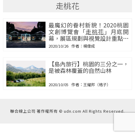
走桃花
最魔幻的眷村新貌！2020桃園
文創博覽會「
走桃花
」月底開
幕，展區規劃與視覺設計重點揭
露
2020/10/26
楊偉成
【島內旅行】桃園的三分之一，
是被森林覆蓋的自然山林
2020/10/05
王耀邦（格子）
聯合線上公司 著作權所有 © udn.com All Rights Reserved.