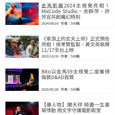
金馬影展
2024主視覺亮相！
MixCode Studio、余靜萍、許
芳宜共創魔幻時刻
2024/08/16
500輯
《車頂上的玄天上帝》正式預告
亮相！侯孝賢監製、黃文英執導
11/17全台上映
2023/10/20
500輯
Bito以金馬59主視覺二度獲得
倫敦D&AD首獎
2023/05/26
500輯
【優人物】聞天祥 傾盡一生書
寫悸動 用文字守護電影殿堂