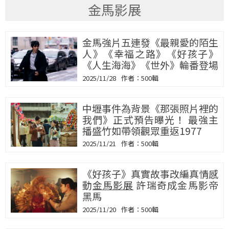
金馬影展
金馬強片五連發《最親愛的陌生
人》《幸福之路》《好孩子》
《人生海海》《世外》輪番登場
2025/11/28
500輯
中壢事件為背景《那張照片裡的
我們》正式預告曝光！ 最強主
播盛竹如帶領觀眾重返1977
2025/11/21
500輯
《好孩子》真實故事改編真情感
動
金馬影展
許瑞奇成金馬影帝
黑馬
2025/11/20
500輯