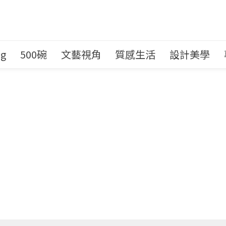
ng
500碗
文藝視角
質感生活
設計美學