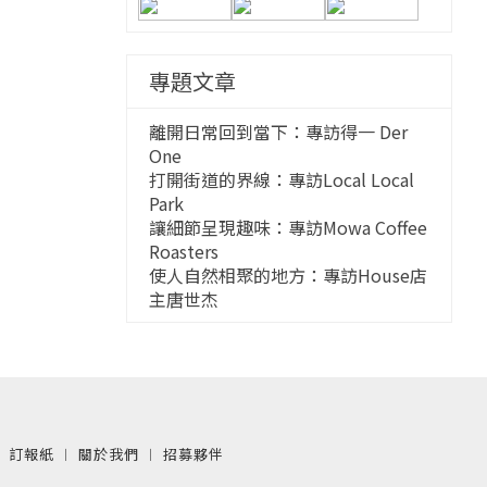
專題文章
離開日常回到當下：專訪得一 Der
One
打開街道的界線：專訪Local Local
Park
讓細節呈現趣味：專訪Mowa Coffee
Roasters
使人自然相聚的地方：專訪House店
主唐世杰
︱
訂報紙
︱
關於我們
︱
招募夥伴