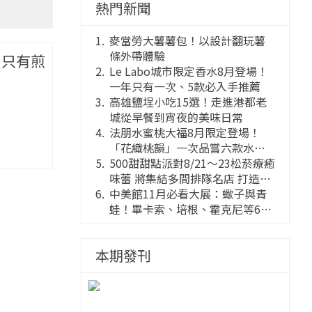
熱門新聞
麥當勞大薯薯包！以設計翻玩薯
條外帶體驗
不只有煎
Le Labo城市限定香水8月登場！
一年只有一次、5款必入手推薦
高雄鹽埕小吃15選！走進港都老
城從早餐到宵夜的美味日常
法朋水蜜桃大福8月限定登場！
「花織桃韻」一次品嘗六款水蜜
桃花果大福
500甜甜點派對8/21～23松菸療癒
味蕾 將集結多間排隊名店 打造靈
感創意的舞台
中美館11月必看大展：蠍子與青
蛙！畢卡索、培根、霍克尼等66
件國巨典藏亮相
本期發刊