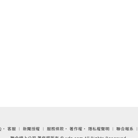
Q
‧
客服
︱
新聞授權
︱
服務條款
‧
著作權
‧
隱私權聲明
︱
聯合報系
聯合線上公司 著作權所有 © udn.com All Rights Reserved.