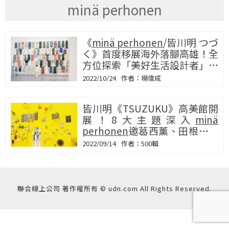
minä perhonen
《
minä perhonen
/皆川明 つづ
く》首度移展海外落腳高雄！全
方位探索「美好生活設計者」當
代精神
2022/10/24
楊偉成
皆川明《TSUZUKU》高美館開
展！8大主題深入
minä
perhonen
邀葛西薰、田根剛合
作呈現
2022/09/14
500輯
聯合線上公司 著作權所有 © udn.com All Rights Reserved.