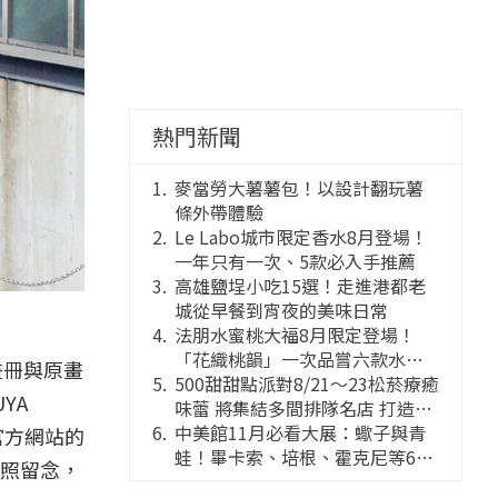
熱門新聞
麥當勞大薯薯包！以設計翻玩薯
條外帶體驗
Le Labo城市限定香水8月登場！
一年只有一次、5款必入手推薦
高雄鹽埕小吃15選！走進港都老
城從早餐到宵夜的美味日常
法朋水蜜桃大福8月限定登場！
「花織桃韻」一次品嘗六款水蜜
畫冊與原畫
桃花果大福
500甜甜點派對8/21～23松菸療癒
YA
味蕾 將集結多間排隊名店 打造靈
感創意的舞台
中美館11月必看大展：蠍子與青
官方網站的
蛙！畢卡索、培根、霍克尼等66
照留念，
件國巨典藏亮相