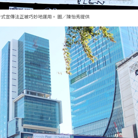
散步式宣傳法正被巧妙地運用。 圖／陳怡秀提供