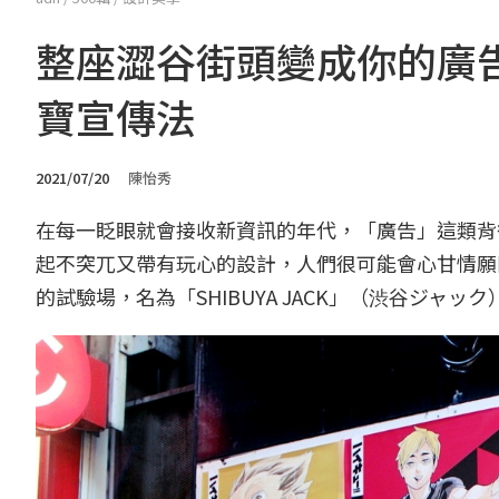
整座澀谷街頭變成你的廣告看
寶宣傳法
2021/07/20
陳怡秀
在每一眨眼就會接收新資訊的年代，「廣告」這類背
起不突兀又帶有玩心的設計，人們很可能會心甘情願
的試驗場，名為「SHIBUYA JACK」（渋谷ジャ