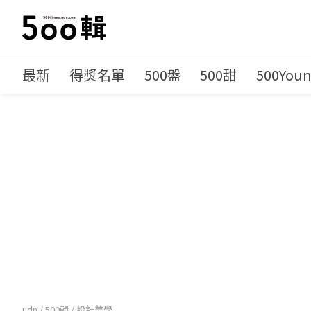
最新
得獎名單
500盤
500甜
500You
udn
/
500輯
/
設計美學