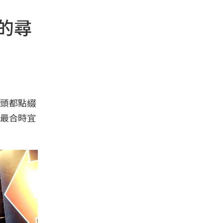
」的尋
頭都點綴
最合時宜