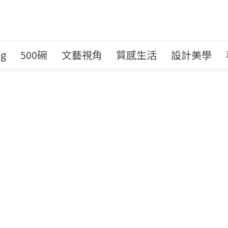
ng
500碗
文藝視角
質感生活
設計美學