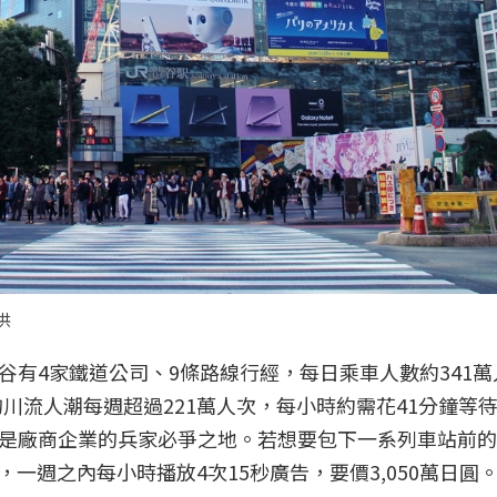
供
有4家鐵道公司、9條路線行經，每日乘車人數約341萬
的川流人潮每週超過221萬人次，每小時約需花41分鐘等
是廠商企業的兵家必爭之地。若想要包下一系列車站前的
出的方案，一週之內每小時播放4次15秒廣告，要價3,050萬日圓