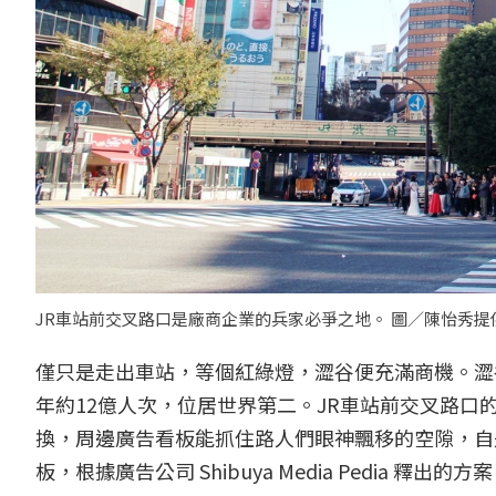
JR車站前交叉路口是廠商企業的兵家必爭之地。 圖／陳怡秀提
僅只是走出車站，等個紅綠燈，澀谷便充滿商機。澀谷
年約12億人次，位居世界第二。JR車站前交叉路口
換，周邊廣告看板能抓住路人們眼神飄移的空隙，自
板，根據廣告公司 Shibuya Media Pedia 釋