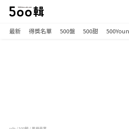
最新
得獎名單
500盤
500甜
500You
udn
/
500輯
/
風格商業