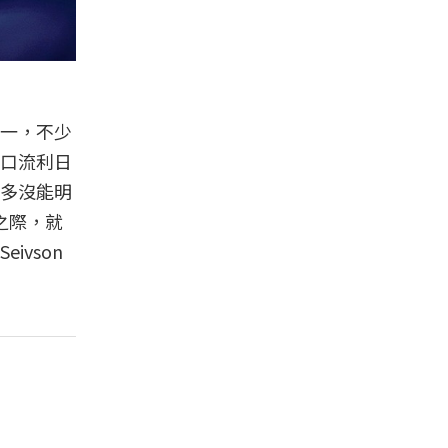
一，不少
口流利日
多沒能明
之際，就
vson