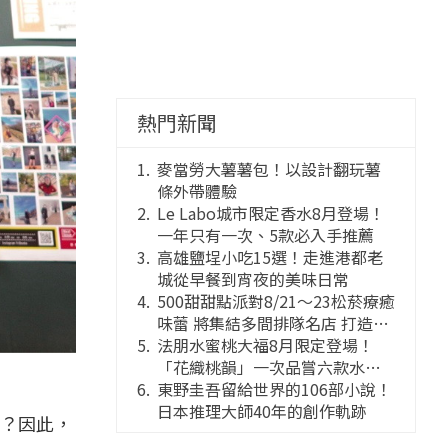
熱門新聞
麥當勞大薯薯包！以設計翻玩薯
條外帶體驗
Le Labo城市限定香水8月登場！
一年只有一次、5款必入手推薦
高雄鹽埕小吃15選！走進港都老
城從早餐到宵夜的美味日常
500甜甜點派對8/21～23松菸療癒
味蕾 將集結多間排隊名店 打造靈
感創意的舞台
法朋水蜜桃大福8月限定登場！
「花織桃韻」一次品嘗六款水蜜
桃花果大福
東野圭吾留給世界的106部小說！
日本推理大師40年的創作軌跡
？因此，