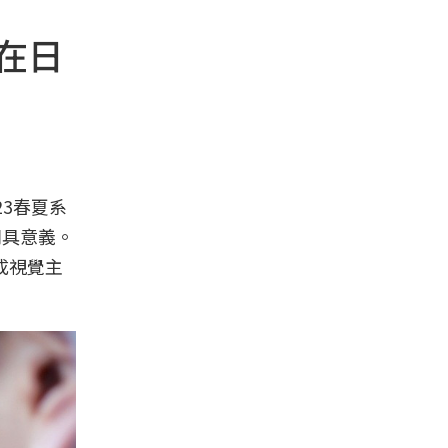
在日
23春夏系
別具意義。
成視覺主