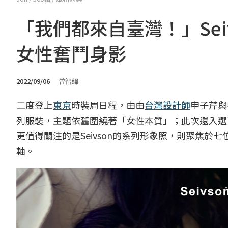
「我們都來自臺灣！」Sei
女性奮鬥身影
2022/09/06
曾智緯
二度登上
東京
時裝周日程，由由
台灣設計師
申子芹與
列服裝，主題依舊圍繞著「女性本質」；此次還入選
更值得關注的是Seivson的系列形象照，則聚焦於七
軸。