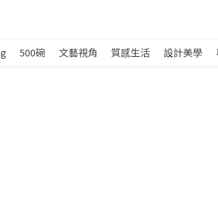
ng
500碗
文藝視角
質感生活
設計美學