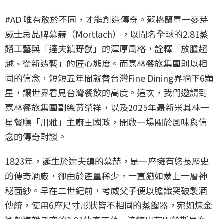
#AD 唯有敢於不同，才能創造傳奇。蘇格蘭單一麥芽
威士忌品牌慕赫（Mortlach），以聞名全球的2.81蒸
餾工藝與「達夫鎮野獸」的渾厚風格，詮釋「放膽超
越、從新造藝」的匠心態度。而嘉林餐旅集團則以相
同的信念，短短五年間就替台灣Fine Dining界摘下6顆
星，讓世界看見台灣餐飲的高度。這次，我們邀請到
嘉林餐旅集團副總黃榮祥，以及2025年最新米其林一
星餐廳「川雅」主廚王國政，開啟一場關於風味與信
念的傳奇對談。
1823年，誕生於達夫鎮的慕赫，是一座擁有悠長歷史
的傳奇酒廠，卻由於產量稀少，一直猶如蒙上一層神
秘面紗。早在二世紀前，考威父子便以膽識突破製酒
傳統，使用6座尺寸形狀皆不相同的蒸餾器，宛如煉金