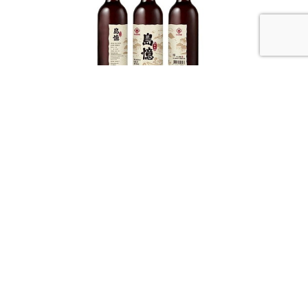
馬祖酒廠全新力作「島憶老酒」，讓風土與歲月在舌
尖綻放