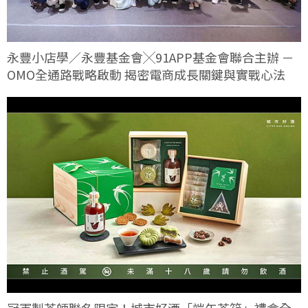
永豐小店學／永豐基金會╳91APP基金會聯合主辦 －
OMO全通路戰略啟動 揭密電商成長關鍵與實戰心法