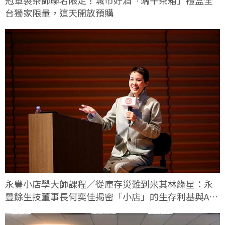
冠軍製茶師聯名限定！城市好酒「端午茶箱」禮盒全
台獨家限量，這天開放預購
永豐小店學大師課程／從庫存災難到米其林綠星：永
豐餘生技董事長何奕佳揭密「小店」的生存利基與AI
轉型實戰