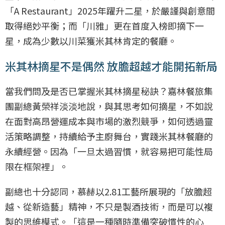
「A Restaurant」2025年躍升二星，於嚴謹與創意間
取得絕妙平衡；而「川雅」更在首度入榜即摘下一
星，成為少數以川菜獲米其林肯定的餐廳。
米其林摘星不是偶然 放膽超越才能開拓新局
當我們問及是否已掌握米其林摘星秘訣？嘉林餐旅集
團副總黃榮祥淡淡地說，與其思考如何摘星，不如說
在面對高昂營運成本與市場的激烈競爭，如何透過靈
活策略調整，持續給予主廚舞台，實踐米其林餐廳的
永續經營。因為「一旦太過習慣，就容易把可能性局
限在框架裡」。
副總也十分認同，慕赫以2.81工藝所展現的「放膽超
越、從新造藝」精神，不只是製酒技術，而是可以複
製的思維模式。「這是一種隨時準備突破慣性的心