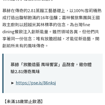
慕赫在傳奇的2.81蒸餾工藝基礎上，以100%雪莉桶熟
成打造出馥郁飽滿的16年佳釀；嘉林餐旅集團與王國
政主廚則以超越米其林標準的信念，為台灣fine
dining餐飲注入創新能量。雖然領域各異，但他們共
享著同一份信念：唯有放膽超越，才能從新造藝，開
創前所未有的風味傳奇。
慕赫「放膽造藝 風味饗宴」品酩會，邀你體
驗2.81傳奇風味
►
https://pse.is/86nksj
【未滿18歲禁止飲酒】