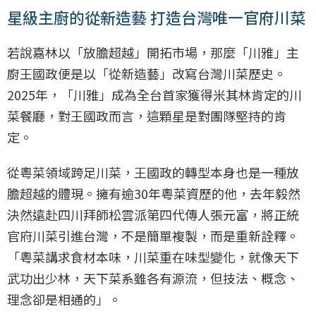
星級主廚的從新造藝 打造台灣唯一官府川菜
若說嘉林以「放膽超越」開拓市場，那麼「川雅」主
廚王國政便是以「從新造藝」改寫台灣川菜歷史。
2025年，「川雅」成為全台首家獲得米其林肯定的川
菜餐廳，對王國政而言，這顆星是對團隊堅持的肯
定。
從粵菜領域跨足川菜，王國政的轉型本身也是一種放
膽超越的體現。擁有逾30年粵菜資歷的他，去年毅然
決然遠赴四川拜師松雲派第四代傳人張元富，將正統
官府川菜引進台灣，不是簡單複製，而是重新詮釋。
「粵菜講求食材本味，川菜重在味型變化，就像天下
武功出少林，天下菜系雖各有源流，但技法、概念、
理念卻是相通的」。