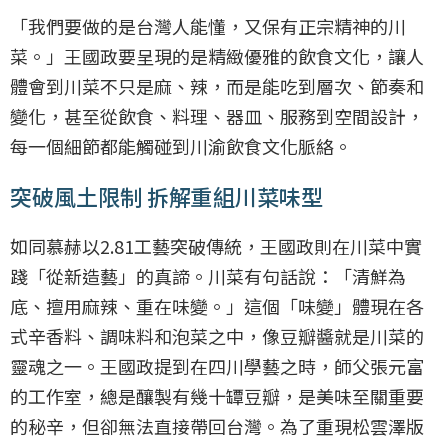
「我們要做的是台灣人能懂，又保有正宗精神的川
菜。」王國政要呈現的是精緻優雅的飲食文化，讓人
體會到川菜不只是麻、辣，而是能吃到層次、節奏和
變化，甚至從飲食、料理、器皿、服務到空間設計，
每一個細節都能觸碰到川渝飲食文化脈絡。
突破風土限制 拆解重組川菜味型
如同慕赫以2.81工藝突破傳統，王國政則在川菜中實
踐「從新造藝」的真諦。川菜有句話說：「清鮮為
底、擅用麻辣、重在味變。」這個「味變」體現在各
式辛香料、調味料和泡菜之中，像豆瓣醬就是川菜的
靈魂之一。王國政提到在四川學藝之時，師父張元富
的工作室，總是釀製有幾十罈豆瓣，是美味至關重要
的秘辛，但卻無法直接帶回台灣。為了重現松雲澤版