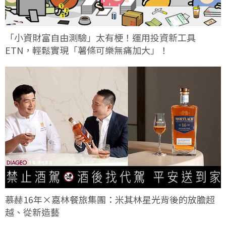
「小資財富自由測驗」太有梗！運用投資新工具
ETN，輕鬆實現「薯條可樂無痛加大」！
慕赫16年×嘉林餐旅集團：米其林星光背後的放膽超
越、從新造藝