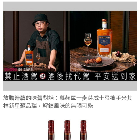
放膽造藝的味蕾對話：慕赫單一麥芽威士忌攜手米其
林新星蘇品瑞，解鎖風味的無限可能