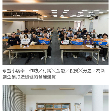
永豐小店學工作坊／行銷╳金融╳稅務╳勞雇，為新
創企業打造穩健的營運體質