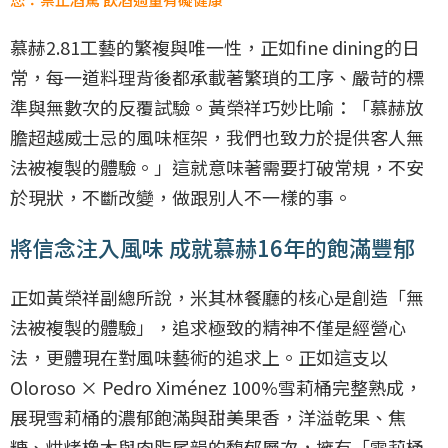
慕赫2.81工藝的繁複與唯一性，正如fine dining的日
常，每一道料理背後都承載著繁瑣的工序、嚴苛的標
準與無數次的反覆試驗。黃榮祥巧妙比喻：「慕赫放
膽超越威士忌的風味框架，我們也致力於提供客人無
法被複製的體驗。」這就意味著需要打破常規，不安
於現狀，不斷改變，做跟別人不一樣的事。
將信念注入風味 成就慕赫16年的飽滿豐郁
正如黃榮祥副總所說，米其林餐廳的核心是創造「無
法被複製的體驗」，追求極致的精神不僅是經營心
法，更體現在對風味藝術的追求上。正如這支以
Oloroso × Pedro Ximénez 100%雪莉桶完整熟成，
展現雪莉桶的濃郁飽滿與甜美果香，洋溢乾果、焦
糖、烘烤橡木與肉脂尾韻的馥郁層次，擁有「雪莉桶