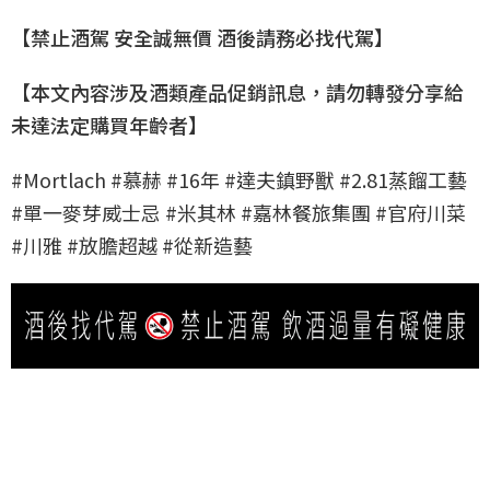
【禁止酒駕 安全誠無價 酒後請務必找代駕】
【本文內容涉及酒類產品促銷訊息，請勿轉發分享給
未達法定購買年齡者】
#Mortlach #慕赫 #16年 #達夫鎮野獸 #2.81蒸餾工藝
#單一麥芽威士忌 #米其林 #嘉林餐旅集團 #官府川菜
#川雅 #放膽超越 #從新造藝