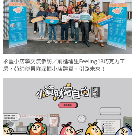
永豐小店學交流參訪／前進埔里Feeling18巧克力工
房，茆師傅帶隊深掘小店體質、引路未來！