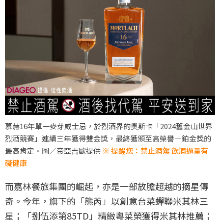
慕赫16年單一麥芽威士忌，於烈酒界的奧斯卡「2024舊金山世界
烈酒競賽」連續三年獲得雙金獎，最終獲頒至高榮譽—鉑金獎的
最高肯定。圖／帝亞吉歐提供
※ 提醒您：禁止酒駕 飲酒過量有
礙健康
而嘉林餐旅集團的崛起，亦是一部放膽超越的摘星傳
奇。今年，旗下的「態芮」以創意台菜蟬聯米其林三
星；「捌伍添第85TD」精緻粵菜榮獲得米其林推薦；