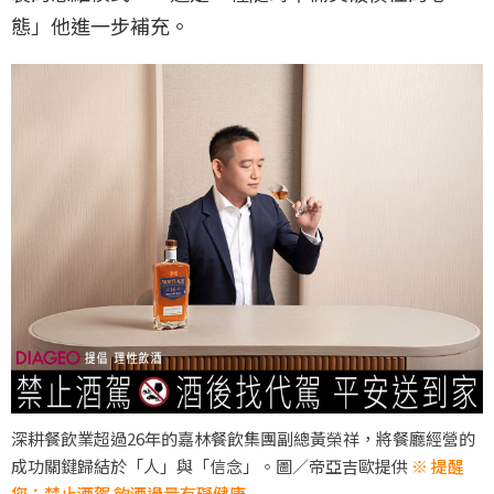
態」他進一步補充。
深耕餐飲業超過26年的嘉林餐飲集團副總黃榮祥，將餐廳經營的
成功關鍵歸結於「人」與「信念」。圖／帝亞吉歐提供
※ 提醒
您：禁止酒駕 飲酒過量有礙健康