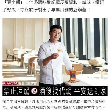
「豆瓣醬」，他憑藉味覺記憶反覆調和、試味，鑽研
了好久，才終於研製出了專屬川雅的豆瓣醬。
摘星主廚王國政，跳脫自己原本熟悉的粵菜領域，重塑台灣獨有
的川菜風格，與慕赫放膽超越、從新造藝的品牌精神不謀而合。