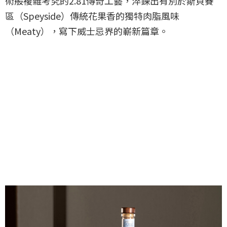
術般複雜考究的2.81傳奇工藝，淬鍊出有別於斯貝賽
區（Speyside）傳統花果香的獨特肉脂風味
（Meaty），寫下威士忌界的嶄新篇章。