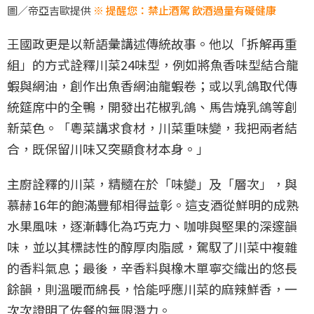
圖／帝亞吉歐提供
※ 提醒您：禁止酒駕 飲酒過量有礙健康
王國政更是以新語彙講述傳統故事。他以「拆解再重
組」的方式詮釋川菜24味型，例如將魚香味型結合龍
蝦與網油，創作出魚香網油龍蝦卷；或以乳鴿取代傳
統筵席中的全鴨，開發出花椒乳鴿、馬告燒乳鴿等創
新菜色。「粵菜講求食材，川菜重味變，我把兩者結
合，既保留川味又突顯食材本身。」
主廚詮釋的川菜，精髓在於「味變」及「層次」，與
慕赫16年的飽滿豐郁相得益彰。這支酒從鮮明的成熟
水果風味，逐漸轉化為巧克力、咖啡與堅果的深邃韻
味，並以其標誌性的醇厚肉脂感，駕馭了川菜中複雜
的香料氣息；最後，辛香料與橡木單寧交織出的悠長
餘韻，則溫暖而綿長，恰能呼應川菜的麻辣鮮香，一
次次證明了佐餐的無限潛力。