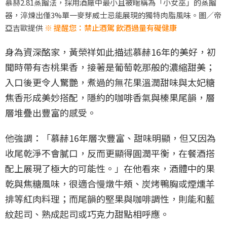
慕赫2.81蒸餾法，採用酒廠中最小且被暱稱為「小女巫」的蒸餾
器，淬煉出僅3%單一麥芽威士忌能展現的獨特肉脂風味。圖／帝
亞吉歐提供
※ 提醒您：禁止酒駕 飲酒過量有礙健康
身為資深酩家，黃榮祥如此描述慕赫16年的美好，初
聞時帶有杏桃果香，接著是葡萄乾那般的濃縮甜美；
入口後更令人驚艷，煮過的無花果溫潤甜味與太妃糖
焦香形成美妙搭配，隱約的咖啡香氣與榛果尾韻，層
層堆疊出豐富的感受。
他強調：「慕赫16年層次豐富、甜味明顯，但又因為
收尾乾淨不會膩口，反而更顯得圓潤平衡，在餐酒搭
配上展現了極大的可能性。」在他看來，酒體中的果
乾與焦糖風味，很適合慢燉牛頰、炭烤鴨胸或煙燻羊
排等紅肉料理；而尾韻的堅果與咖啡調性，則能和藍
紋起司、熟成起司或巧克力甜點相呼應。