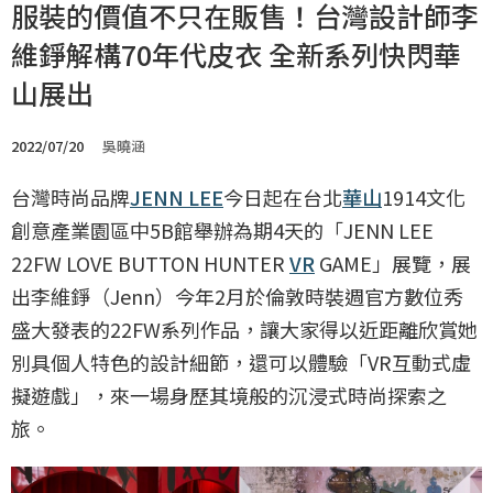
服裝的價值不只在販售！台灣設計師李
維錚解構70年代皮衣 全新系列快閃華
山展出
2022/07/20
吳曉涵
台灣時尚品牌
JENN LEE
今日起在台北
華山
1914文化
創意產業園區中5B館舉辦為期4天的「JENN LEE
22FW LOVE BUTTON HUNTER
VR
GAME」展覽，展
出李維錚（Jenn）今年2月於倫敦時裝週官方數位秀
盛大發表的22FW系列作品，讓大家得以近距離欣賞她
別具個人特色的設計細節，還可以體驗「VR互動式虛
擬遊戲」，來一場身歷其境般的沉浸式時尚探索之
旅。