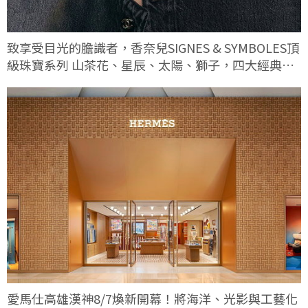
致享受目光的膽識者，香奈兒SIGNES & SYMBOLES頂
級珠寶系列 山茶花、星辰、太陽、獅子，四大經典符
碼這次有何不同
愛馬仕高雄漢神8/7煥新開幕！將海洋、光影與工藝化