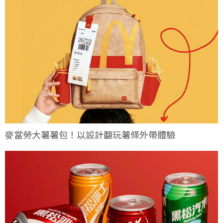
麥當勞大薯薯包！以設計翻玩薯條外帶體驗