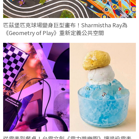
匹茲堡匹克球場變身巨型畫布！Sharmistha Ray為
《Geometry of Play》重新定義公共空間
從電表到餐桌！台電文創《電力遊樂園》讓退役電表