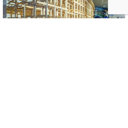
《藤本壯介建築展》海外首站忠泰美術館8月登場！預
售早鳥票限時開賣