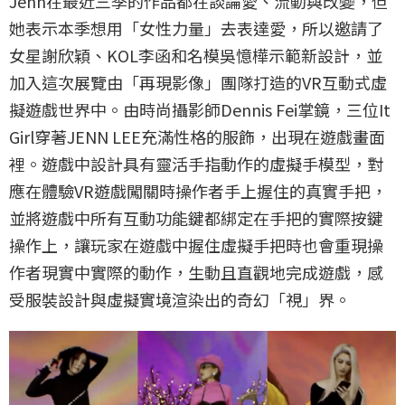
Jenn在最近三季的作品都在談論愛、流動與改變，但
她表示本季想用「女性力量」去表達愛，所以邀請了
女星謝欣穎、KOL李函和名模吳憶樺示範新設計，並
加入這次展覽由「再現影像」團隊打造的VR互動式虛
擬遊戲世界中。由時尚攝影師Dennis Fei掌鏡，三位It
Girl穿著JENN LEE充滿性格的服飾，出現在遊戲畫面
裡。遊戲中設計具有靈活手指動作的虛擬手模型，對
應在體驗VR遊戲闖關時操作者手上握住的真實手把，
並將遊戲中所有互動功能鍵都綁定在手把的實際按鍵
操作上，讓玩家在遊戲中握住虛擬手把時也會重現操
作者現實中實際的動作，生動且直觀地完成遊戲，感
受服裝設計與虛擬實境渲染出的奇幻「視」界。