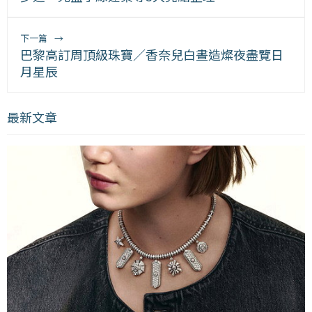
下一篇
→
巴黎高訂周頂級珠寶／香奈兒白晝造燦夜盡覽日
月星辰
最新文章