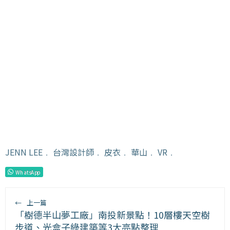
JENN LEE
﹒
台灣設計師
﹒
皮衣
﹒
華山
﹒
VR
﹒
WhatsApp
←
上一篇
「樹德半山夢工廠」南投新景點！10層樓天空樹
步道、光盒子綠建築等3大亮點整理