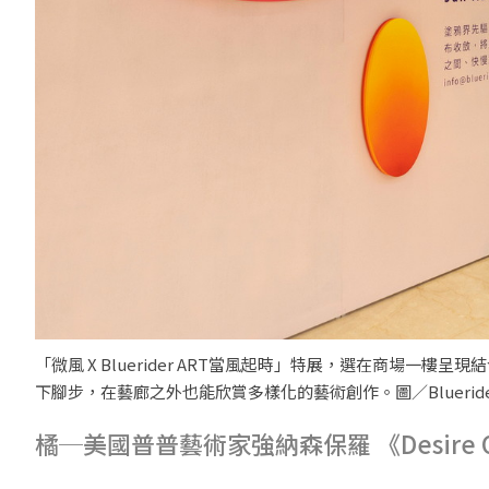
「微風 X Bluerider ART當風起時」特展，選在商場
下腳步，在藝廊之外也能欣賞多樣化的藝術創作。圖／Bluerider
橘─美國普普藝術家強納森保羅 《Desire Obt