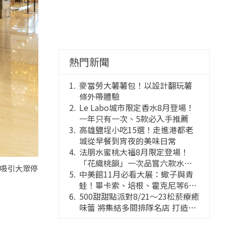
熱門新聞
麥當勞大薯薯包！以設計翻玩薯
條外帶體驗
Le Labo城市限定香水8月登場！
一年只有一次、5款必入手推薦
高雄鹽埕小吃15選！走進港都老
城從早餐到宵夜的美味日常
法朋水蜜桃大福8月限定登場！
「花織桃韻」一次品嘗六款水蜜
，吸引大眾停
桃花果大福
中美館11月必看大展：蠍子與青
蛙！畢卡索、培根、霍克尼等66
件國巨典藏亮相
500甜甜點派對8/21～23松菸療癒
味蕾 將集結多間排隊名店 打造靈
感創意的舞台