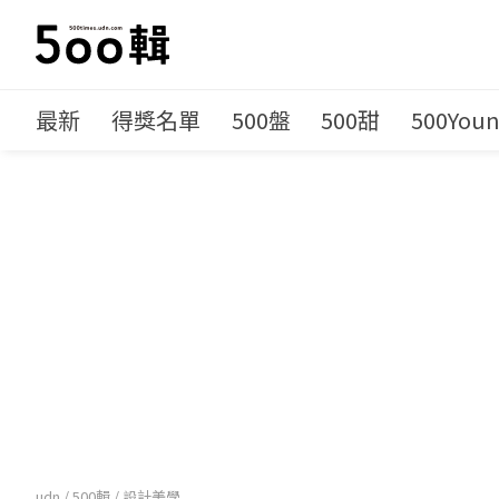
最新
得獎名單
500盤
500甜
500You
udn
/
500輯
/
設計美學