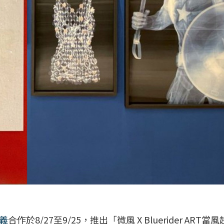
義
合作於8/27至9/25，推出「微風 X Bluerider ART