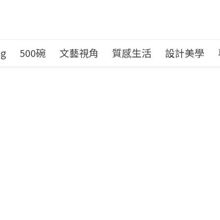
ng
500碗
文藝視角
質感生活
設計美學