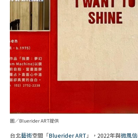
圖／Bluerider ART提供
台北
藝術
空間「
Bluerider ART
」，2022年與
微風信