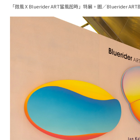
「微風 X Bluerider ART當風起時」特展。圖／Bluerider AR