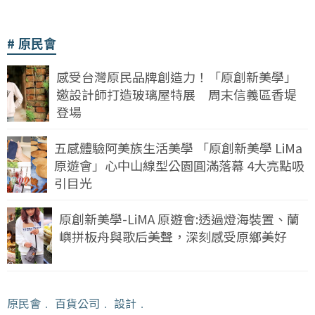
原民會
感受台灣原民品牌創造力！「原創新美學」
邀設計師打造玻璃屋特展 周末信義區香堤
登場
五感體驗阿美族生活美學 「原創新美學 LiMa
原遊會」心中山線型公園圓滿落幕 4大亮點吸
引目光
原創新美學-LiMA 原遊會:透過燈海裝置、蘭
嶼拼板舟與歌后美聲，深刻感受原鄉美好
原民會
﹒
百貨公司
﹒
設計
﹒