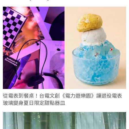
從電表到餐桌！台電文創《電力遊樂園》讓退役電表
玻璃變身夏日限定甜點器皿