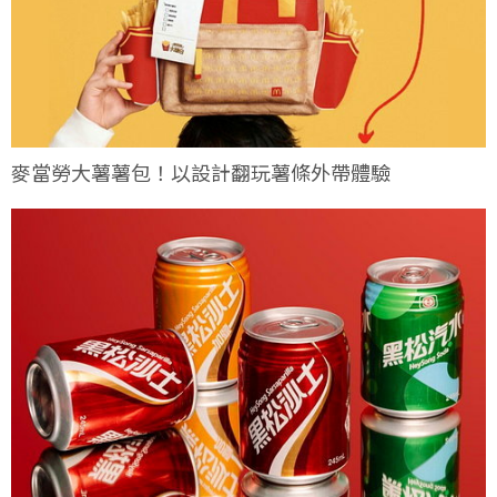
麥當勞大薯薯包！以設計翻玩薯條外帶體驗