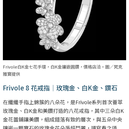
Frivole白K金七花手環，白K金鑲嵌圓鑽，價格店洽。圖／梵克
雅寶提供
Frivole 8 花戒指｜玫瑰金、白K金、鑽石
在纖纖手指上錦簇的八朵花，是Frivole系列首次薈萃
玫瑰金、白K金和美鑽打造的八花戒指，其中三朵白K
金花蕾鋪鑲美鑽，組成錯落有致的層次，與五朵中央
鑲嵌一顆寶石的玫瑰金花朵爭妍鬥麗，譜寫春之頌