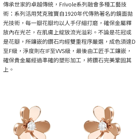
傳承世家的卓越傳統，Frivole系列融會多種工藝技
術：系列活用梵克雅寶自1920年代傳熟著名的鏡面拋
光技術，每一瓣花瓣均以人手仔細打磨，確保金屬釋
放內在光芒，在肌膚上綻放流光溢彩。不論是花冠或
是花瓣，所鑲嵌的鑽石均經雙重程序嚴選，成色須達D
至F級，淨度則在IF至VVS級，最後由工匠手工鑲嵌，
確保貴金屬經過準確的塑形加工，將鑽石完美鞏固其
上。