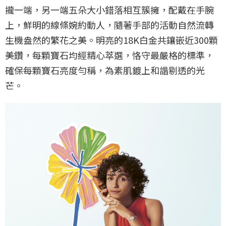
攏一端，另一端五朵大小錯落相互簇擁，配戴在手腕
上，鮮明的線條婉約動人，隨著手部的活動自然流轉
生機盎然的繁花之美。明亮的18K白金共鑲嵌近300顆
美鑽，每顆寶石均經精心萃選，恪守最嚴格的標準，
確保每顆寶石亮度勻稱，為素肌鍍上和諧剔透的光
芒。