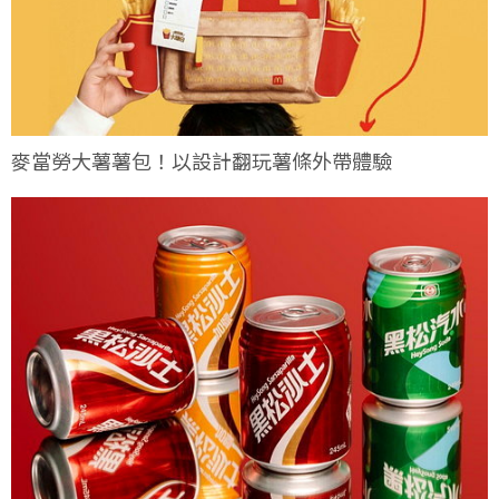
麥當勞大薯薯包！以設計翻玩薯條外帶體驗