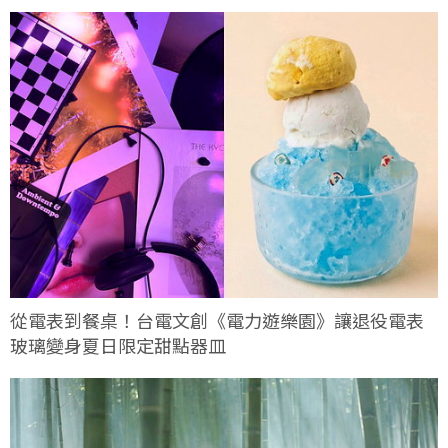
從電表到餐桌！台電文創《電力遊樂園》讓退役電表
玻璃變身夏日限定甜點器皿