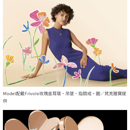
Model配戴Frivole玫瑰金耳環、吊墜、指間戒。圖／梵克雅寶提
供