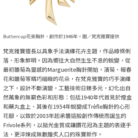
Buttercup花束胸針，創作於1946年。圖／梵克雅寶提供
梵克雅寶擅長以具象手法演繹花卉主題，作品線條俐
落、形象鮮明。因為嚮往大自然生生不息的蛻變，從
最初雛菊為靈感的Marguerite胸針開始，濱菊、報春
花和雛菊等精巧細緻的花朵，在梵克雅寶的巧手演繹
之下，設計不斷演變，工藝技術日臻多元，幻化出自
然萬象的無窮色彩和形態：包括1940年代首見於煙盒
和藥丸盒上、其後在1954年蛻變成Trèfle胸針的心形
花瓣，以致於2003年起承襲這股創作傳統而誕生的
Frivole系列，以拋光金質或鑲鑽花冠為主題的表達手
法，更淬煉成無數膾炙人口的珠寶新作。