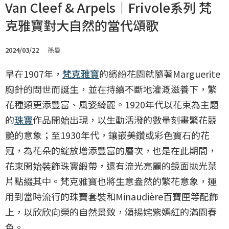
Van Cleef & Arpels｜Frivole系列 梵
克雅寶對大自然的當代頌歌
2024/03/22
孫曼
早在1907年，
梵克雅寶
的繽紛花園就隨著Marguerite
胸針的問世而誕生，並在持續不斷地灌溉滋養下，繁
花種類更添豐富、風姿綺麗。1920年代以花束為主題
的
珠寶
作品開始出現，以生動活潑的數量刻畫繁花競
艷的意象；至1930年代，鑲嵌美鑽或彩色寶石的花
冠，為花朵的綻放增添豐富的層次，也是在此期間，
花束開始裝飾珠寶緞帶，還有流光亮麗的鏡面拋光葉
片點綴其中。梵克雅寶也將生意盎然的繁花意象，運
用到當時流行的珠寶套裝和Minaudière百寶匣等配飾
上，以欣欣向榮的自然景致，頌揚姹紫嫣紅的滿園春
色。