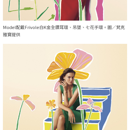
Model配戴Frivole白K金全鑽耳環、吊墜、七花手環。圖／梵克
雅寶提供