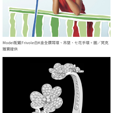
Model配戴Frivole白K金全鑽耳環、吊墜、七花手環。圖／梵克
雅寶提供