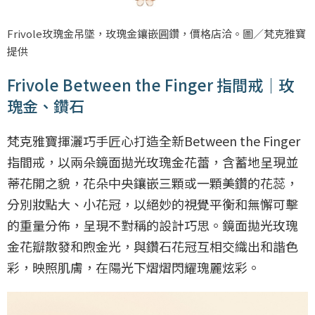
Frivole玫瑰金吊墜，玫瑰金鑲嵌圓鑽，價格店洽。圖／梵克雅寶
提供
Frivole Between the Finger 指間戒｜玫
瑰金、鑽石
梵克雅寶揮灑巧手匠心打造全新Between the Finger
指間戒，以兩朵鏡面拋光玫瑰金花蕾，含蓄地呈現並
蒂花開之貌，花朵中央鑲嵌三顆或一顆美鑽的花蕊，
分別妝點大、小花冠，以絕妙的視覺平衡和無懈可擊
的重量分佈，呈現不對稱的設計巧思。鏡面拋光玫瑰
金花瓣散發和煦金光，與鑽石花冠互相交織出和諧色
彩，映照肌膚，在陽光下熠熠閃耀瑰麗炫彩。