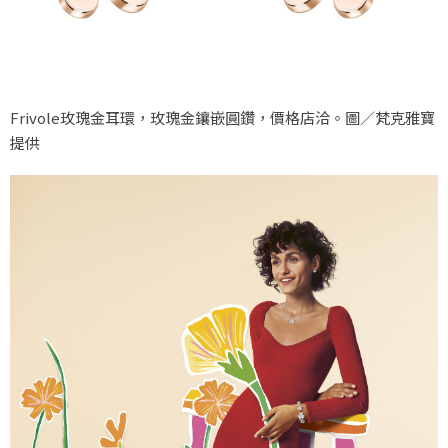
Frivole玫瑰金耳環，玫瑰金鑲嵌圓鑽，價格店洽。圖／梵克雅寶
提供