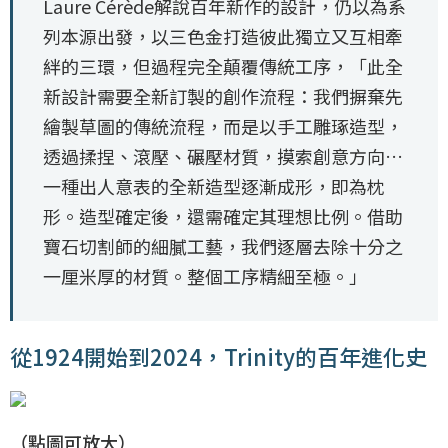
Laure Cérède解說百年新作的設計，仍以為系
列本源出發，以三色金打造彼此獨立又互相牽
絆的三環，但過程完全顛覆傳統工序，「此全
新設計需要全新訂製的創作流程：我們摒棄先
繪製草圖的傳統流程，而是以手工雕琢造型，
透過揉捏、滾壓、碾壓材質，摸索創意方向…
一種出人意表的全新造型逐漸成形，即為枕
形。造型確定後，還需確定其理想比例。借助
寶石切割師的細膩工藝，我們逐層去除十分之
一厘米厚的材質。整個工序精細至極。」
從1924開始到2024，Trinity的百年進化史
（點圖可放大）