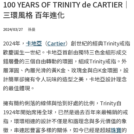
100 YEARS OF TRINITY de CARTIER｜
三環風格 百年進化
2024/03/27
孫曼
2024年，
卡地亞
（
Cartier
）創世紀的經典Trinity戒指
歡慶誕生一世紀。卡地亞首創由獨特三色金組形成交
錯層疊的三個自由轉動的環圈，組成Trinity戒指。外
層渾圓、內層光滑的黃K金、玫瑰金與白K金環圈，設
計簡單卻擁有令人玩味的造型之美，卡地亞設計理念
的最佳體現。
擁有簡約俐落的線條與恰到好處的比例，Trinity自
1924年開始席捲全球，已然是過去百年來最暢銷的戒
指，環環相連的設計不僅是和諧理念與多元價值的象
徵，串連起豐富多樣的關係，如今已經是超越
珠寶
的