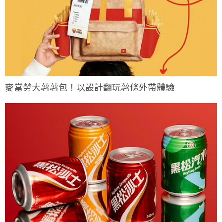
麥當勞大薯薯包！以設計翻玩薯條外帶體驗