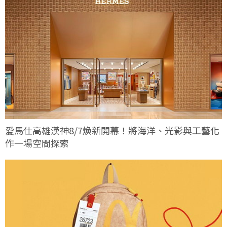
愛馬仕高雄漢神8/7煥新開幕！將海洋、光影與工藝化
作一場空間探索