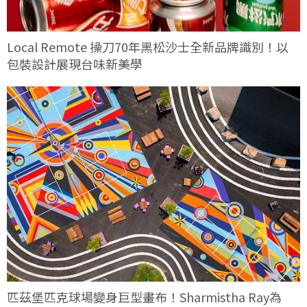
Local Remote 操刀70年黑松沙士全新品牌識別！以
包裝設計展現台味新美學
匹茲堡匹克球場變身巨型畫布！Sharmistha Ray為