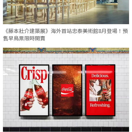
《藤本壯介建築展》海外首站忠泰美術館8月登場！預
售早鳥票限時開賣