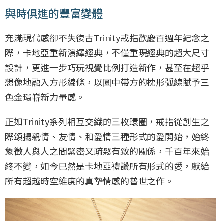
與時俱進的豐富變體
充滿現代感卻不失復古Trinity戒指歡慶百週年紀念之
際，卡地亞重新演繹經典，不僅重現經典的超大尺寸
設計，更進一步巧玩視覺比例打造新作，甚至在超乎
想像地融入方形線條，以圓中帶方的枕形弧線賦予三
色金環嶄新力量感。
正如Trinity系列相互交織的三枚環圈，戒指從創生之
際頌揚親情、友情、和愛情三種形式的愛開始，始終
象徵人與人之間緊密又疏鬆有致的關係，千百年來始
終不變，如今已然是卡地亞禮讚所有形式的愛，獻給
所有超越時空維度的真摯情感的普世之作。