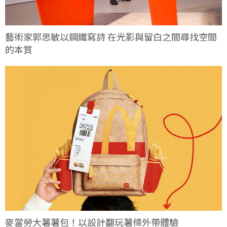
藝術家郭思敏以鋼鐵寫詩 在光影與留白之間尋找空間
的本質
麥當勞大薯薯包！以設計翻玩薯條外帶體驗