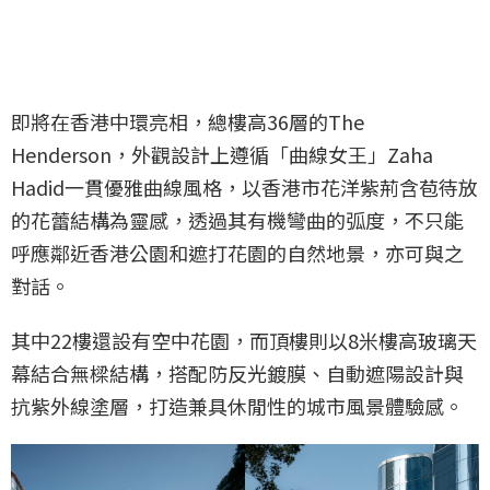
即將在香港中環亮相，總樓高36層的The
Henderson，外觀設計上遵循「曲線女王」Zaha
Hadid一貫優雅曲線風格，以香港市花洋紫荊含苞待放
的花蕾結構為靈感，透過其有機彎曲的弧度，不只能
呼應鄰近香港公園和遮打花園的自然地景，亦可與之
對話。
其中22樓還設有空中花園，而頂樓則以8米樓高玻璃天
幕結合無樑結構，搭配防反光鍍膜、自動遮陽設計與
抗紫外線塗層，打造兼具休閒性的城市風景體驗感。