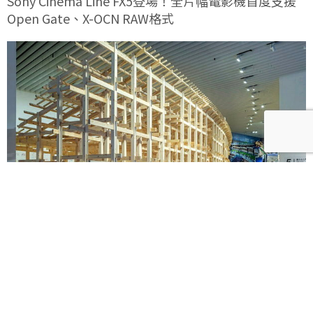
Sony Cinema Line FX5登場！全片幅電影機首度支援
Open Gate、X-OCN RAW格式
《藤本壯介建築展》海外首站忠泰美術館8月登場！預
售早鳥票限時開賣