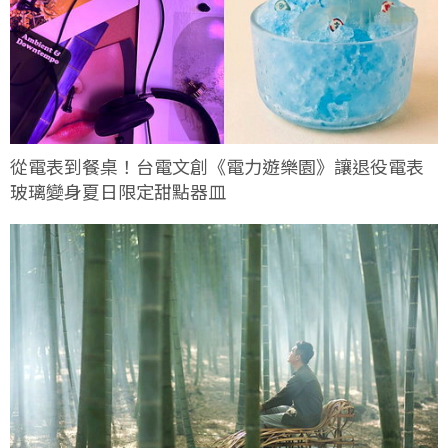
從電表到餐桌！台電文創《電力遊樂園》讓退役電表
玻璃變身夏日限定甜點器皿