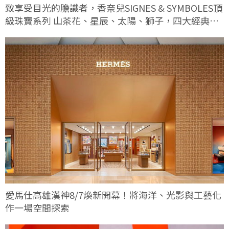
致享受目光的膽識者，香奈兒SIGNES & SYMBOLES頂
級珠寶系列 山茶花、星辰、太陽、獅子，四大經典符
碼這次有何不同
愛馬仕高雄漢神8/7煥新開幕！將海洋、光影與工藝化
作一場空間探索