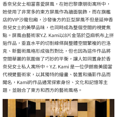
香奈兒女士相當喜愛屏風，在她巴黎康朋街寓所中，
她使用了非常多的東方屏風作為牆面裝飾，而在旗艦
店的VIP沙龍包廂，沙發後方的巨型屏風不但是延伸香
奈兒女士的美學品味，也同時成為整個空間的視覺焦
點。屏風由藝術家Y.Z. Kami以8片金箔於亞麻帆布上拼
貼作品，垂直水平的切割線條與整體空間繁複的巴洛
克、新藝術風格形成強烈對比，但也因為這件作品將
空間華麗的氛圍做了巧妙的平衡，讓人如同置身於香
奈兒女士私人寓所中。Y.Z. Kami 是一位伊朗裔美國當
代視覺藝術家，以其獨特的繪畫、裝置和攝影作品而
聞名，Kami的作品通常探索身份、文化和記憶等主
題，並融合了東方和西方的藝術風格。