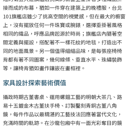
接而成的布幕，猶如一件穿在建築上的晚禮服，台北
101旗艦店雖少了挑高空間的視覺感，但在最大的櫥窗
上，沒有擺放任何一件珠寶或腕錶，選擇垂掛著風格
相同的織品，呼應品牌起源於時尚；旗艦店內隨著空
間定義與擺設，搭配著不一樣花紋的地毯，打造出不
同的地面風景。另一個值得細細品味，是每張座椅椅
背都有著不同圖案，幾何線條、垂直水平、珠繡裝飾
等，讓椅背猶如畫作鑲嵌在畫框裡。
家具設計探索藝術價值
攝政時期古董書桌、運用螺鈿工藝的明朝大茶几、路
易十五鍍金木古董扶手椅、訂製鑿刻青銅古董八角
鏡，每件作品以最精湛的工藝技法回應著當代文化，
充滿時間的軌跡。在沙龍包廂中有一面光彩奪目的鏡