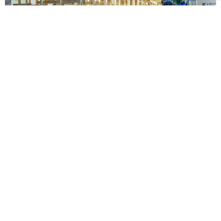
《藤本壯介建築展》海外首站忠泰美術館8月登場！預
售早鳥票限時開賣