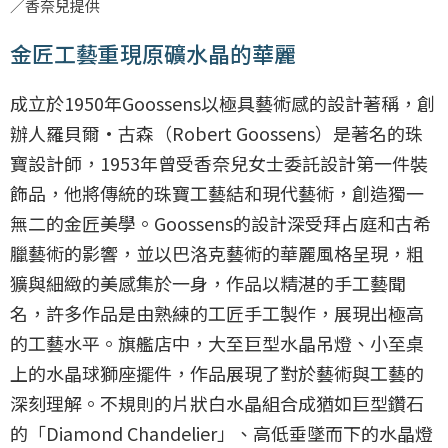
／香奈兒提供
金匠工藝重現原礦水晶的華麗
成立於1950年Goossens以極具藝術感的設計著稱，創
辦人羅貝爾·古森（Robert Goossens）是著名的珠
寶設計師，1953年曾受香奈兒女士委託設計第一件裝
飾品，他將傳統的珠寶工藝結和現代藝術，創造獨一
無二的金匠美學。Goossens的設計深受拜占庭和古希
臘藝術的影響，並以巴洛克藝術的華麗風格呈現，粗
獷與細緻的美感集於一身，作品以精湛的手工藝聞
名，許多作品是由熟練的工匠手工製作，展現出極高
的工藝水平。旗艦店中，大至巨型水晶吊燈、小至桌
上的水晶球獅座擺件，作品展現了對於藝術與工藝的
深刻理解。不規則的片狀白水晶組合成猶如巨型鑽石
的「Diamond Chandelier」、高低垂墜而下的水晶燈