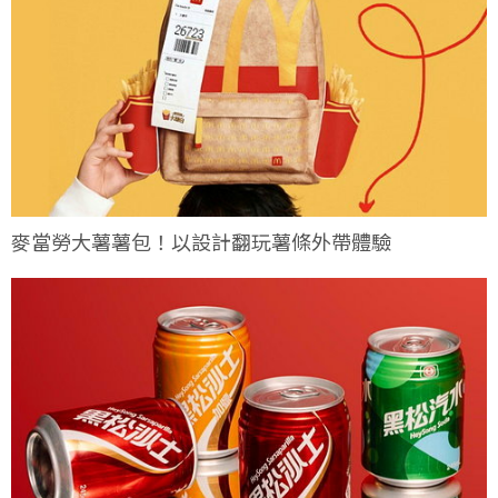
麥當勞大薯薯包！以設計翻玩薯條外帶體驗