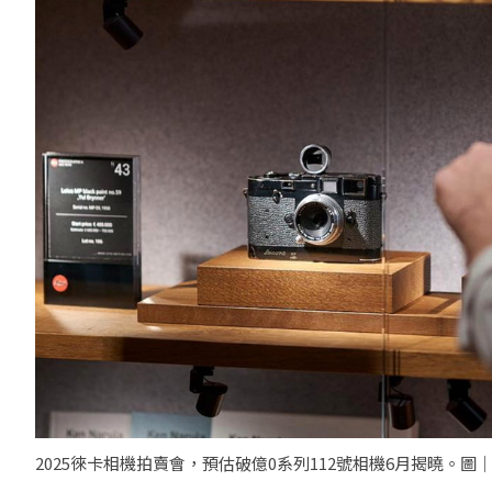
2025徠卡相機拍賣會，預估破億0系列112號相機6月揭曉。圖｜L