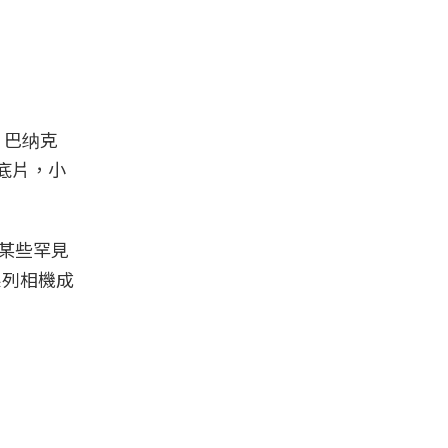
·巴纳克
米底片，小
在某些罕見
系列相機成