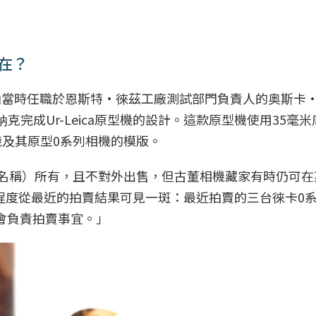
存在？
，由當時任職於恩斯特·徠茲工廠測試部門負責人的奥斯卡
巴纳克完成Ur-Leica原型機的設計。這款原型機使用35毫
機及其原型0系列相機的模版。
的商業名稱）所有，且不對外出售，但古董相機藏家有時仍可
程度從最近的拍賣結果可見一斑：最近拍賣的三台徠卡0
會負責拍賣事宜。」