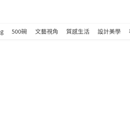
ng
500碗
文藝視角
質感生活
設計美學