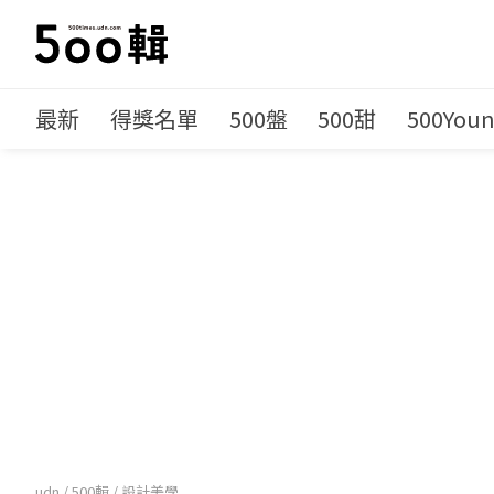
最新
得獎名單
500盤
500甜
500You
udn
/
500輯
/
設計美學