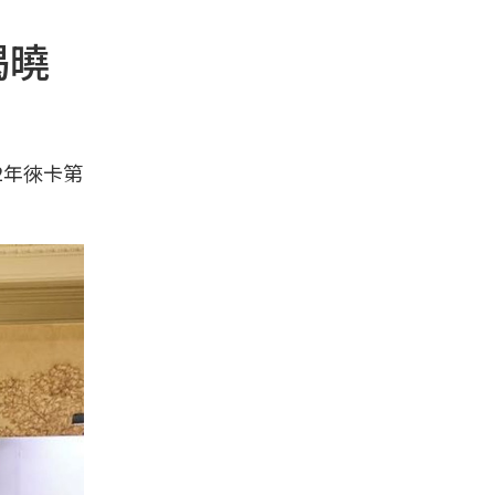
揭曉
2年徠卡第