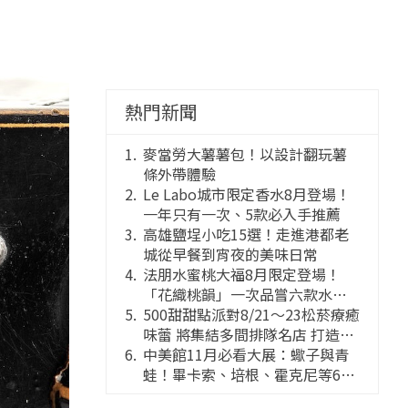
熱門新聞
麥當勞大薯薯包！以設計翻玩薯
條外帶體驗
Le Labo城市限定香水8月登場！
一年只有一次、5款必入手推薦
高雄鹽埕小吃15選！走進港都老
城從早餐到宵夜的美味日常
法朋水蜜桃大福8月限定登場！
「花織桃韻」一次品嘗六款水蜜
桃花果大福
500甜甜點派對8/21～23松菸療癒
味蕾 將集結多間排隊名店 打造靈
感創意的舞台
中美館11月必看大展：蠍子與青
蛙！畢卡索、培根、霍克尼等66
件國巨典藏亮相