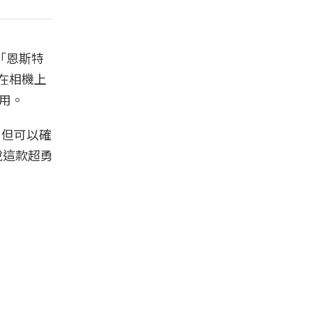
「恩斯特
還在相機上
使用。
，但可以確
說這款超勇