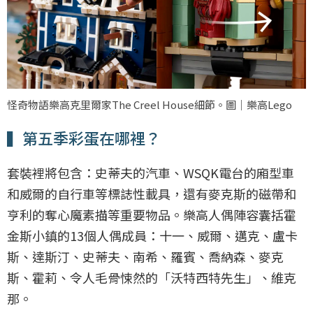
怪奇物語樂高克里爾家The Creel House細節。圖｜樂高Lego
▍第五季彩蛋在哪裡？
套裝裡將包含：史蒂夫的汽車、WSQK電台的廂型車
和威爾的自行車等標誌性載具，還有麥克斯的磁帶和
亨利的奪心魔素描等重要物品。樂高人偶陣容囊括霍
金斯小鎮的13個人偶成員：十一、威爾、邁克、盧卡
斯、達斯汀、史蒂夫、南希、羅賓、喬納森、麥克
斯、霍莉、令人毛骨悚然的「沃特西特先生」、維克
那。