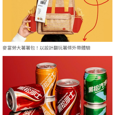
麥當勞大薯薯包！以設計翻玩薯條外帶體驗