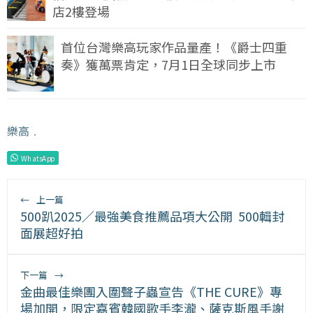
店2樓登場
首位台灣樂高玩家作品量產！《爵士四重
奏》獲萬票肯定，7月1日全球同步上市
樂高
﹒
WhatsApp
←
上一篇
500趴2025／最強美食推薦品項大公開 500輯封
面展超好拍
下一篇
→
金曲最佳樂團入圍聲子蟲宣告《THE CURE》專
場加開，限定嘉賓韓國歌手李瀧、薩克斯風手謝